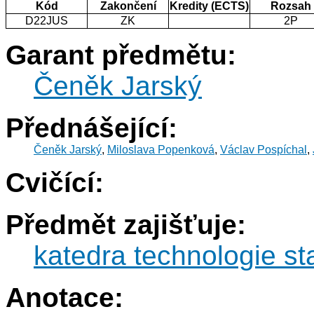
Kód
Zakončení
Kredity (ECTS)
Rozsah
D22JUS
ZK
2P
Garant předmětu:
Čeněk Jarský
Přednášející:
Čeněk Jarský
,
Miloslava Popenková
,
Václav Pospíchal
,
Cvičící:
Předmět zajišťuje:
katedra technologie s
Anotace: