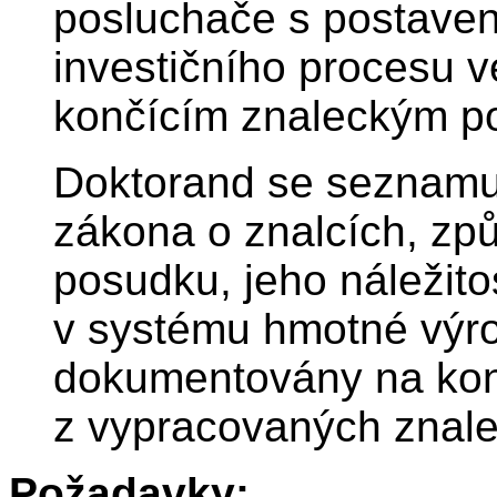
posluchače s postaven
investičního procesu 
končícím znaleckým p
Doktorand se seznamuj
zákona o znalcích, zp
posudku, jeho náležito
v systému hmotné výro
dokumentovány na kon
z vypracovaných znal
Požadavky: