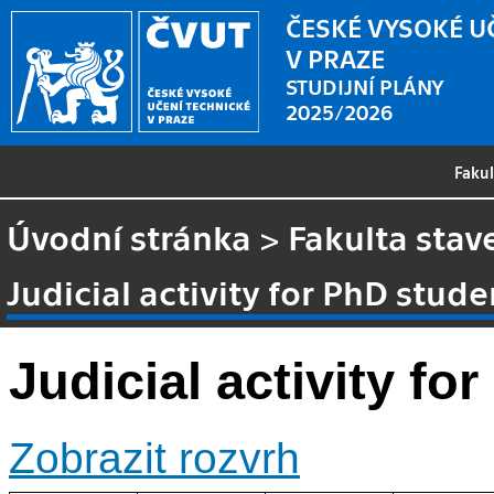
ČESKÉ VYSOKÉ U
V PRAZE
STUDIJNÍ PLÁNY
2025/2026
Faku
Úvodní stránka
>
Fakulta stav
Judicial activity for PhD stude
Judicial activity fo
Zobrazit rozvrh