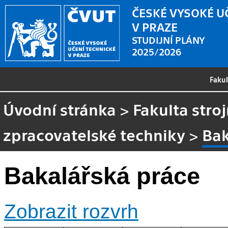
ČESKÉ VYSOKÉ U
V PRAZE
STUDIJNÍ PLÁNY
2025/2026
Faku
Úvodní stránka
>
Fakulta stroj
zpracovatelské techniky
>
Bak
Bakalářská práce
Zobrazit rozvrh