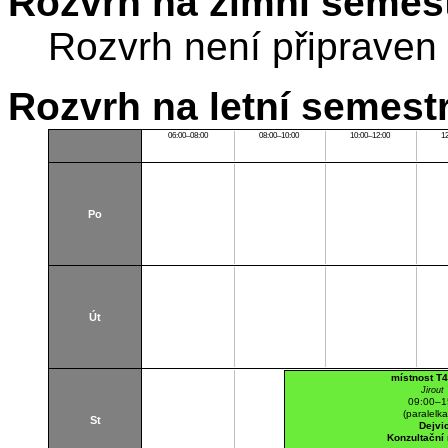
Rozvrh na zimní semest
Rozvrh není připraven
Rozvrh na letní semest
06:00–08:00
08:00–10:00
10:00–12:00
1
Po
Út
místnost T
Jirout 
09:00–1
(paralelk
St
Dejvi
Konzultační 