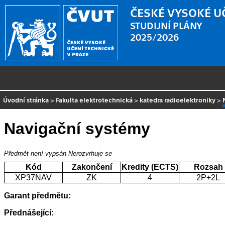
ČESKÉ VYSOKÉ U
STUDIJNÍ PLÁNY
2025/2026
Úvodní stránka
>
Fakulta elektrotechnická
>
katedra radioelektroniky
>
Navigační systémy
Předmět není vypsán
Nerozvrhuje se
Kód
Zakončení
Kredity (ECTS)
Rozsah
XP37NAV
ZK
4
2P+2L
Garant předmětu:
Přednášející: