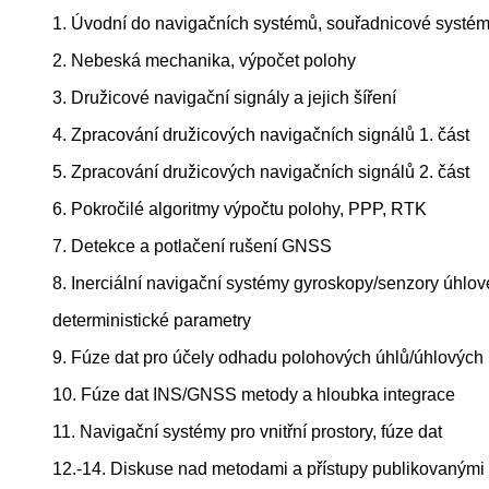
1. Úvodní do navigačních systémů, souřadnicové systé
2. Nebeská mechanika, výpočet polohy
3. Družicové navigační signály a jejich šíření
4. Zpracování družicových navigačních signálů 1. část
5. Zpracování družicových navigačních signálů 2. část
6. Pokročilé algoritmy výpočtu polohy, PPP, RTK
7. Detekce a potlačení rušení GNSS
8. Inerciální navigační systémy gyroskopy/senzory úhlové
deterministické parametry
9. Fúze dat pro účely odhadu polohových úhlů/úhlových
10. Fúze dat INS/GNSS metody a hloubka integrace
11. Navigační systémy pro vnitřní prostory, fúze dat
12.-14. Diskuse nad metodami a přístupy publikovanými 