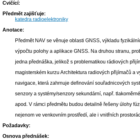
Cvičící:
Předmět zajišťuje:
katedra radioelektroniky
Anotace:
Předmět NAV se věnuje oblasti GNSS, výkladu fyzikáln
výpočtu polohy a aplikace GNSS. Na druhou stranu, pr
jedna přednáška, jelikož s problematikou rádiových přij
magisterském kurzu Architektura radiových přijímačů a vy
navigace, která zahrnuje definování souřadnicových syst
senzory a systémy/senzory sekundární, např. tlakoměrné
apod. V rámci předmětu budou detailně řešeny úlohy fúze 
nejenom ve venkovním prostředí, ale i vnitřních prostorá
Požadavky:
Osnova přednášek: