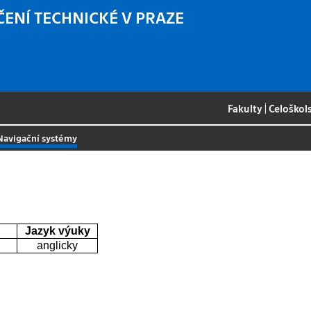
ČENÍ TECHNICKÉ V PRAZE
Fakulty
|
Celoškol
Navigační systémy
Jazyk výuky
anglicky