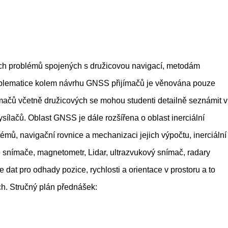
ích problémů spojených s družicovou navigací, metodám
oblematice kolem návrhu GNSS přijímačů je věnována pouze
ímačů včetně družicových se mohou studenti detailně seznámit v
sílačů. Oblast GNSS je dále rozšířena o oblast inerciální
émů, navigační rovnice a mechanizaci jejich výpočtu, inerciální
 snímače, magnetometr, Lidar, ultrazvukový snímač, radary
dat pro odhady pozice, rychlosti a orientace v prostoru a to
ch. Stručný plán přednášek: