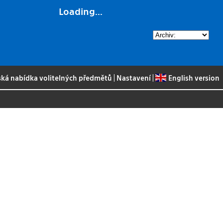
Loading...
ská nabídka volitelných předmětů
|
Nastavení
|
English version