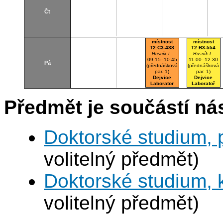
Čt
místnost
místnost
T2:C3-438
T2:B3-554
Husník L.
Husník L.
09:15–10:45
11:00–12:30
Pá
(přednášková
(přednášková
par. 1)
par. 1)
Dejvice
Dejvice
Laborator
Laboratoř
K337
Předmět je součástí nás
Doktorské studium, 
volitelný předmět)
Doktorské studium,
volitelný předmět)