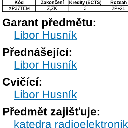
Kód
Zakončení
Kredity (ECTS)
Rozsah
XP37TEM
Z,ZK
3
2P+2L
Garant předmětu:
Libor Husník
Přednášející:
Libor Husník
Cvičící:
Libor Husník
Předmět zajišťuje:
katedra radioelektroni