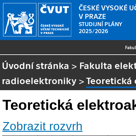
ČESKÉ VYSOKÉ U
V PRAZE
STUDIJNÍ PLÁNY
2025/2026
Faku
Úvodní stránka
>
Fakulta elek
radioelektroniky
>
Teoretická
Teoretická elektroa
Zobrazit rozvrh