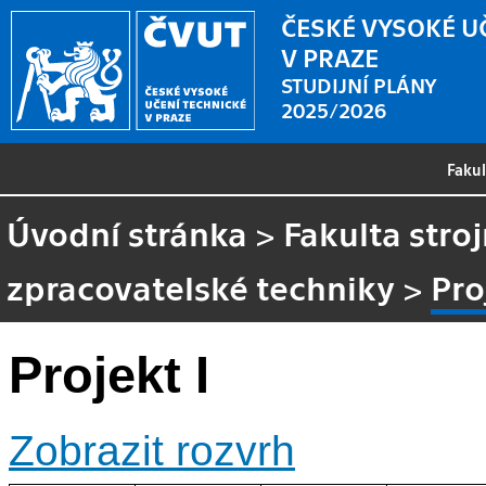
ČESKÉ VYSOKÉ U
V PRAZE
STUDIJNÍ PLÁNY
2025/2026
Faku
Úvodní stránka
>
Fakulta stroj
zpracovatelské techniky
>
Pro
Projekt I
Zobrazit rozvrh