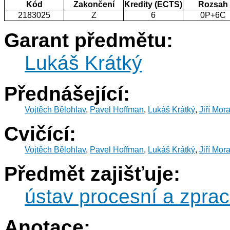
Kód
Zakončení
Kredity (ECTS)
Rozsah
2183025
Z
6
0P+6C
Garant předmětu:
Lukáš Krátký
Přednášející:
Vojtěch Bělohlav
,
Pavel Hoffman
,
Lukáš Krátký
,
Jiří Mor
Cvičící:
Vojtěch Bělohlav
,
Pavel Hoffman
,
Lukáš Krátký
,
Jiří Mor
Předmět zajišťuje:
ústav procesní a zprac
Anotace: