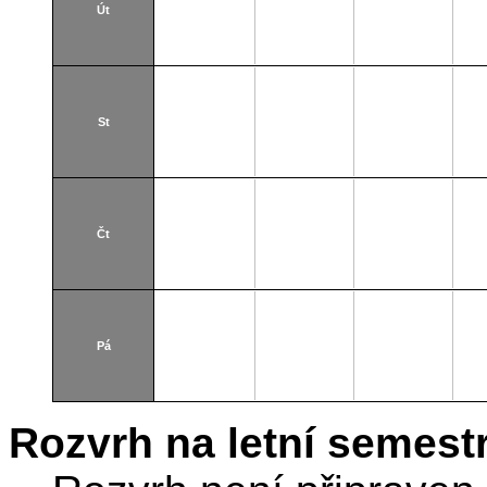
Út
St
Čt
Pá
Rozvrh na letní semest