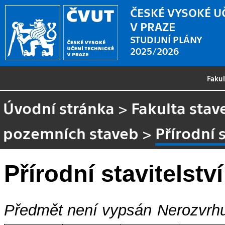
ČESKÉ VYSOKÉ U
V PRAZE
STUDIJNÍ PLÁNY
2025/2026
Faku
Úvodní stránka
>
Fakulta stav
pozemních staveb
>
Přírodní s
Přírodní stavitelství
Předmět není vypsán
Nerozvrhu