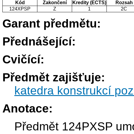
Kód
Zakončení
Kredity (ECTS)
Rozsah
124XPSP
Z
1
2C
Garant předmětu:
Přednášející:
Cvičící:
Předmět zajišťuje:
katedra konstrukcí po
Anotace:
Předmět 124PXSP umož