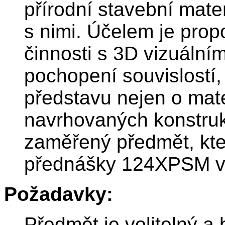
přírodní stavební mater
s nimi. Účelem je prop
činnosti s 3D vizuální
pochopení souvislostí,
představu nejen o mat
navrhovaných konstruk
zaměřený předmět, kte
přednášky 124XPSM v
Požadavky:
Předmět je volitelný a