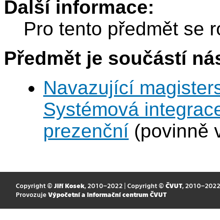
Další informace:
Pro tento předmět se r
Předmět je součástí nás
Navazující magisters
Systémová integrace
prezenční
(povinně v
Copyright ©
Jiří Kosek
, 2010–2022 | Copyright ©
ČVUT
, 2010–202
Provozuje
Výpočetní a informační centrum ČVUT