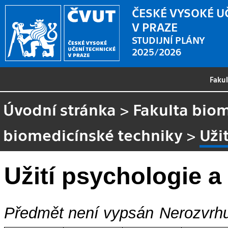
ČESKÉ VYSOKÉ U
V PRAZE
STUDIJNÍ PLÁNY
2025/2026
Faku
Úvodní stránka
>
Fakulta biom
biomedicínské techniky
>
Uži
Užití psychologie a
Předmět není vypsán
Nerozvrhu