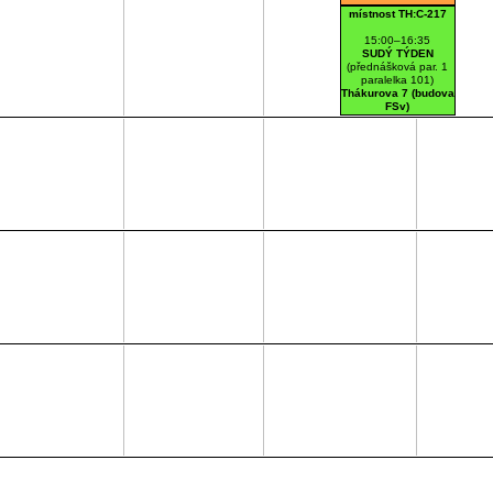
místnost TH:C-217
15:00–16:35
SUDÝ TÝDEN
(přednášková par. 1
paralelka 101)
Thákurova 7 (budova
FSv)
C217