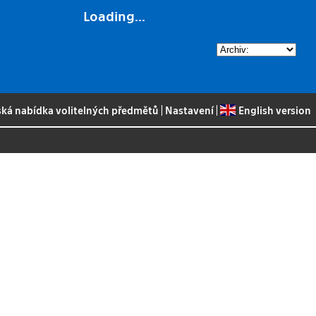
Loading...
ská nabídka volitelných předmětů
|
Nastavení
|
English version