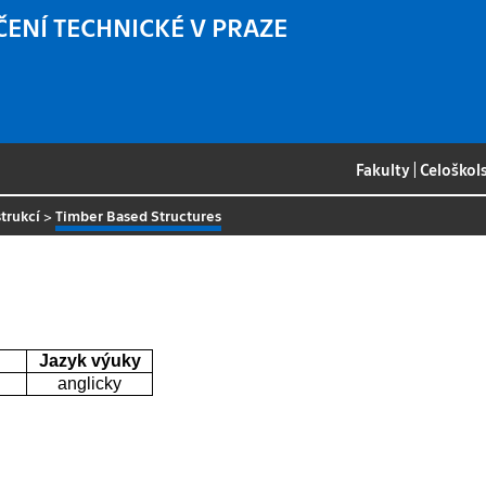
ČENÍ TECHNICKÉ V PRAZE
Fakulty
|
Celoškol
trukcí
>
Timber Based Structures
Jazyk výuky
anglicky