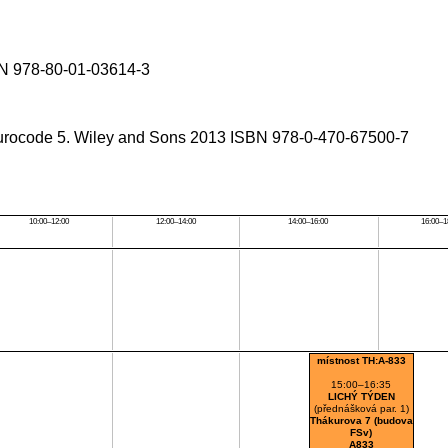
SBN 978-80-01-03614-3
o Eurocode 5. Wiley and Sons 2013 ISBN 978-0-470-67500-7
10:00–12:00
12:00–14:00
14:00–16:00
16:00–1
místnost TH:A-833
15:00–16:35
LICHÝ TÝDEN
(přednášková par. 1)
Thákurova 7 (budova
FSv)
A833