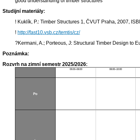
good understanding of timber structures
Studijní materiály:
! Kuklík, P.: Timber Structures 1, ČVUT Praha, 2007, I
!
http://fast10.vsb.cz/temtis/cz/
?Kermani, A.; Porteous, J: Structural Timber Design t
Poznámka:
Rozvrh na zimní semestr 2025/2026:
06:00–08:00
08:00–10:00
Po