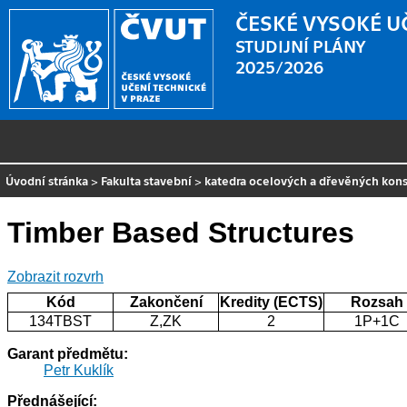
ČESKÉ VYSOKÉ U
STUDIJNÍ PLÁNY
2025/2026
Úvodní stránka
>
Fakulta stavební
>
katedra ocelových a dřevěných kons
Timber Based Structures
Zobrazit rozvrh
Kód
Zakončení
Kredity (ECTS)
Rozsah
134TBST
Z,ZK
2
1P+1C
Garant předmětu:
Petr Kuklík
Přednášející: