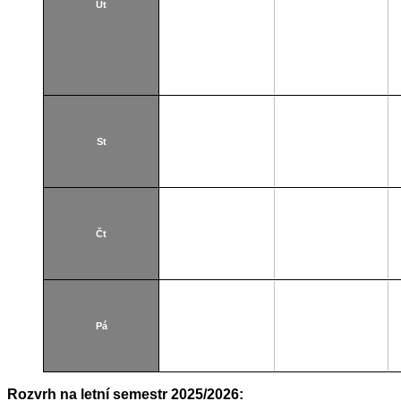
Út
St
Čt
Pá
Rozvrh na letní semestr 2025/2026: