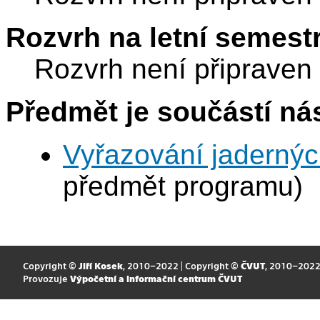
Rozvrh na letní semest
Rozvrh není připraven
Předmět je součástí nás
Vyřazování jadernýc
předmět programu)
Copyright ©
Jiří Kosek
, 2010–2022 | Copyright ©
ČVUT
, 2010–202
Provozuje
Výpočetní a informační centrum ČVUT