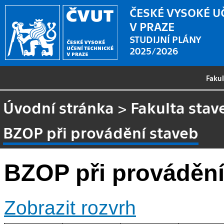
ČESKÉ VYSOKÉ U
V PRAZE
STUDIJNÍ PLÁNY
2025/2026
Faku
Úvodní stránka
>
Fakulta stav
BZOP při provádění staveb
BZOP při provádění
Zobrazit rozvrh