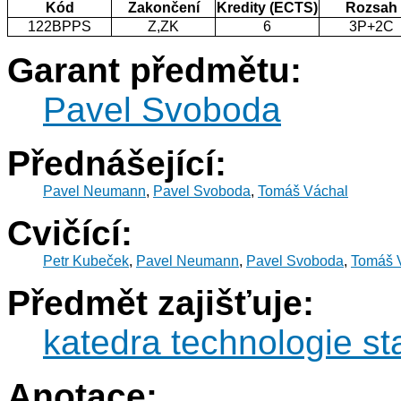
Kód
Zakončení
Kredity (ECTS)
Rozsah
122BPPS
Z,ZK
6
3P+2C
Garant předmětu:
Pavel Svoboda
Přednášející:
Pavel Neumann
,
Pavel Svoboda
,
Tomáš Váchal
Cvičící:
Petr Kubeček
,
Pavel Neumann
,
Pavel Svoboda
,
Tomáš 
Předmět zajišťuje:
katedra technologie s
Anotace: