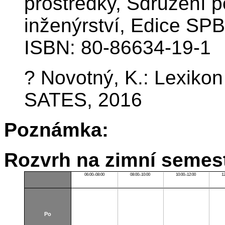
prostředky, Sdružení 
inženýrství, Edice SPB
ISBN: 80-86634-19-1
? Novotný, K.: Lexikon
SATES, 2016
Poznámka:
Rozvrh na zimní semest
06:00–08:00
08:00–10:00
10:00–12:00
1
Po