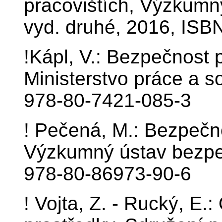
pracovištích, Výzkumn
vyd. druhé, 2016, ISB
!Kápl, V.: Bezpečnost 
Ministerstvo práce a s
978-80-7421-085-3
! Pečená, M.: Bezpečno
Výzkumný ústav bezpeč
978-80-86973-90-6
! Vojta, Z. - Rucký, E