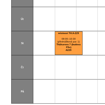
Út
místnost TH:A-229
08:00–10:30
(přednášková par. 1)
St
Thákurova 7 (budova
FSv)
A229
Čt
Pá