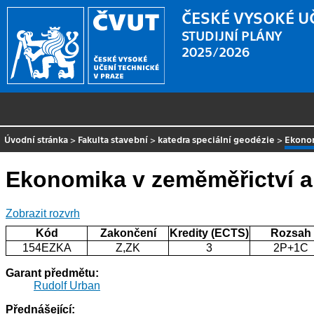
ČESKÉ VYSOKÉ U
STUDIJNÍ PLÁNY
2025/2026
Úvodní stránka
>
Fakulta stavební
>
katedra speciální geodézie
>
Ekonom
Ekonomika v zeměměřictví a
Zobrazit rozvrh
Kód
Zakončení
Kredity (ECTS)
Rozsah
154EZKA
Z,ZK
3
2P+1C
Garant předmětu:
Rudolf Urban
Přednášející: