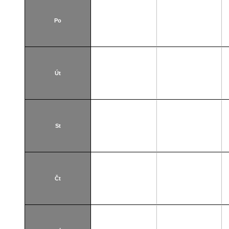
Po
Út
St
Čt