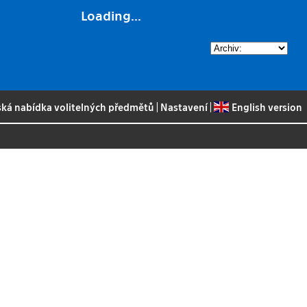
Loading...
ská nabídka volitelných předmětů
|
Nastavení
|
English version