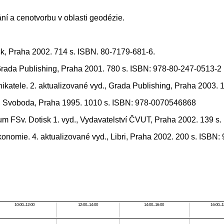
ní a cenotvorbu v oblasti geodézie.
ck, Praha 2002. 714 s. ISBN. 80-7179-681-6.
, Grada Publishing, Praha 2001. 780 s. ISBN: 978-80-247-0513-2
odnikatele. 2. aktualizované vyd., Grada Publishing, Praha 2003
d., Svoboda, Praha 1995. 1010 s. ISBN: 978-0070546868
tum FSv. Dotisk 1. vyd., Vydavatelství ČVUT, Praha 2002. 139 
onomie. 4. aktualizované vyd., Libri, Praha 2002. 200 s. ISBN
10:00–12:00
12:00–14:00
14:00–16:00
16:00–1