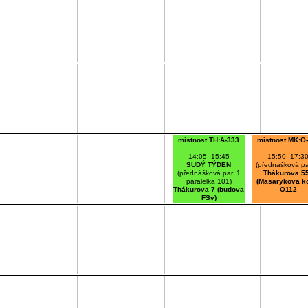
místnost TH:A-333
místnost MK:O
14:05–15:45
15:50–17:3
SUDÝ TÝDEN
(přednášková par
(přednášková par. 1
Thákurova 5
paralelka 101)
(Masarykova ko
Thákurova 7 (budova
O112
FSv)
A333