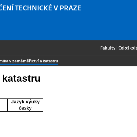
ČENÍ TECHNICKÉ V PRAZE
Fakulty
|
Celoškol
ika v zeměměřictví a katastru
 katastru
Jazyk výuky
česky