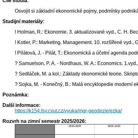
Cíle studia:
Osvojit si základní ekonomické pojmy, podmínky podniká
Studijní materiály:
! Holman, R.: Ekonomie. 3. aktualizované vyd., C. H. Be
! Kotler, P.: Marketing. Management. 10. rozšířené vyd.
! Pilátová, J. - Pilát, T.: Ekonomická a účetní agenda p
? Samuelson, P. A. - Nordhaus, W. A.: Economics. 1.vy
? Sedláček, M. a kol.: Základy ekonomické teorie. Skrip
? Sojka, M. - Konečný, B.: Malá encyklopedie moderní ek
Poznámka:
Další informace:
https://k154.fsv.cvut.cz/vyuka/mgr-geodezie/ezka/
Rozvrh na zimní semestr 2025/2026:
06:00–08:00
08:00–10:00