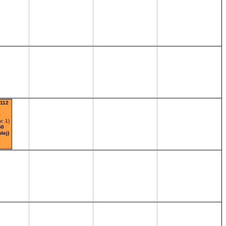
-112
0
. 1)
50
lej)