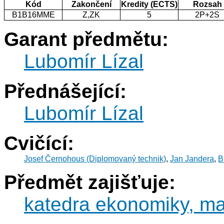
Kód
Zakončení
Kredity (ECTS)
Rozsah
B1B16MME
Z,ZK
5
2P+2S
Garant předmětu:
Lubomír Lízal
Přednášející:
Lubomír Lízal
Cvičící:
Josef Černohous (Diplomovaný technik)
,
Jan Jandera
,
B
Předmět zajišťuje:
katedra ekonomiky, ma