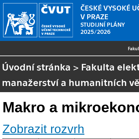
ČESKÉ VYSOKÉ U
V PRAZE
STUDIJNÍ PLÁNY
2025/2026
Faku
Úvodní stránka
>
Fakulta elek
manažerství a humanitních v
Makro a mikroekon
Zobrazit rozvrh