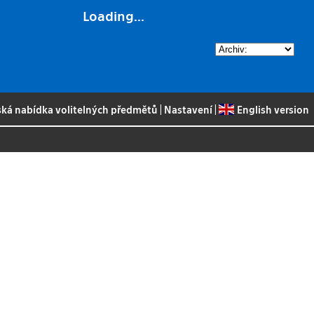
Loading...
ská nabídka volitelných předmětů
|
Nastavení
|
English version