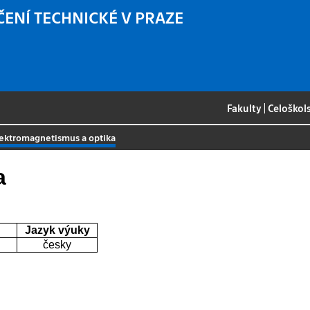
ČENÍ TECHNICKÉ V PRAZE
Fakulty
|
Celoškol
ektromagnetismus a optika
a
Jazyk výuky
česky