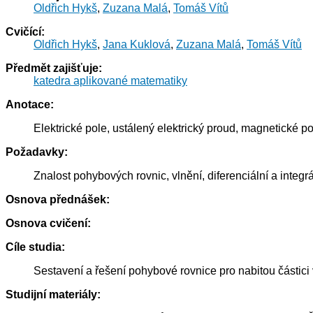
Oldřich Hykš
,
Zuzana Malá
,
Tomáš Vítů
Cvičící:
Oldřich Hykš
,
Jana Kuklová
,
Zuzana Malá
,
Tomáš Vítů
Předmět zajišťuje:
katedra aplikované matematiky
Anotace:
Elektrické pole, ustálený elektrický proud, magnetické p
Požadavky:
Znalost pohybových rovnic, vlnění, diferenciální a integ
Osnova přednášek:
Osnova cvičení:
Cíle studia:
Sestavení a řešení pohybové rovnice pro nabitou částici
Studijní materiály: