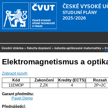
ČESKÉ VYSOKÉ U
STUDIJNÍ PLÁNY
2025/2026
Úvodní stránka
>
Fakulta dopravní
>
katedra aplikované matematiky
>
El
Elektromagnetismus a optik
Zobrazit rozvrh
Kód
Zakončení
Kredity (ECTS)
Rozsah
11EMOP
Z,ZK
4
2P+2C
Garant předmětu:
Pavel Demo
Přednášející: