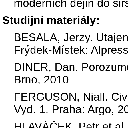
moderních dějin do šir
Studijní materiály:
BESALA, Jerzy. Utajené
Frýdek-Místek: Alpres
DINER, Dan. Porozumět
Brno, 2010
FERGUSON, Niall. Civi
Vyd. 1. Praha: Argo, 2
HLAVÁČEK, Petr et al.