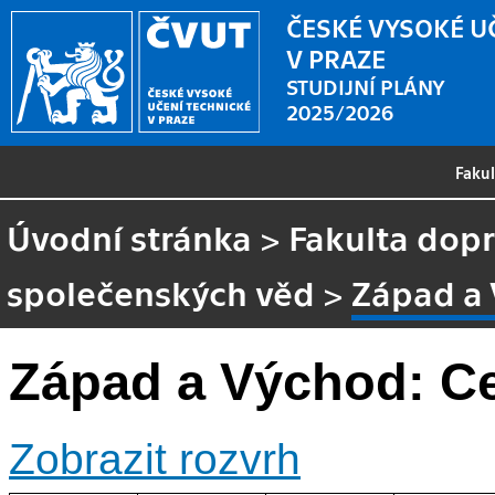
ČESKÉ VYSOKÉ U
V PRAZE
STUDIJNÍ PLÁNY
2025/2026
Faku
Úvodní stránka
>
Fakulta dopr
společenských věd
>
Západ a 
Západ a Východ: Ce
Zobrazit rozvrh