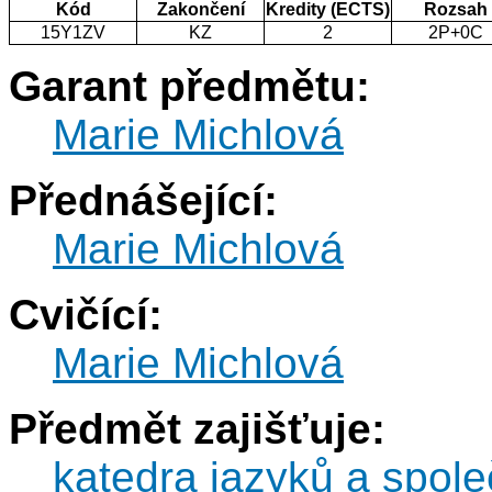
Kód
Zakončení
Kredity (ECTS)
Rozsah
15Y1ZV
KZ
2
2P+0C
Garant předmětu:
Marie Michlová
Přednášející:
Marie Michlová
Cvičící:
Marie Michlová
Předmět zajišťuje:
katedra jazyků a spol