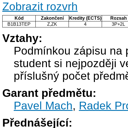
Zobrazit rozvrh
Kód
Zakončení
Kredity (ECTS)
Rozsah
B1B13TEP
Z,ZK
4
3P+2L
Vztahy:
Podmínkou zápisu na 
student si nejpozději 
příslušný počet před
Garant předmětu:
Pavel Mach
,
Radek Pr
Přednášející: