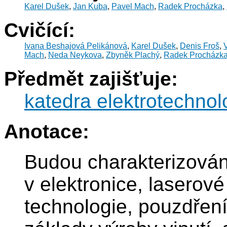
Karel Dušek
,
Jan Kuba
,
Pavel Mach
,
Radek Procházka
,
Cvičící:
Ivana Beshajová Pelikánová
,
Karel Dušek
,
Denis Froš
,
Mach
,
Neda Neykova
,
Zbyněk Plachý
,
Radek Procházk
Předmět zajišťuje:
katedra elektrotechnol
Anotace:
Budou charakterizován
v elektronice, laserov
technologie, pouzdřen