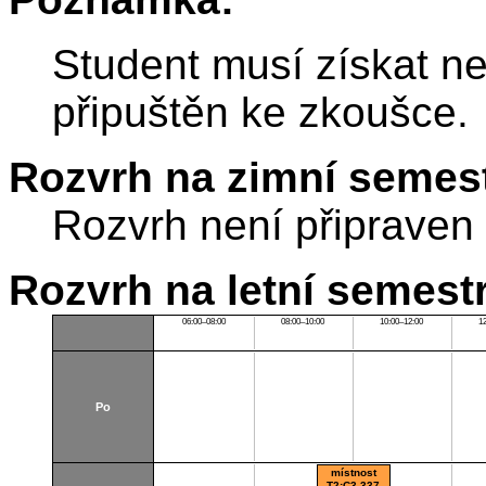
Student musí získat ne
připuštěn ke zkoušce.
Rozvrh na zimní semest
Rozvrh není připraven
Rozvrh na letní semest
06:00–08:00
08:00–10:00
10:00–12:00
1
Po
místnost
T2:C3-337