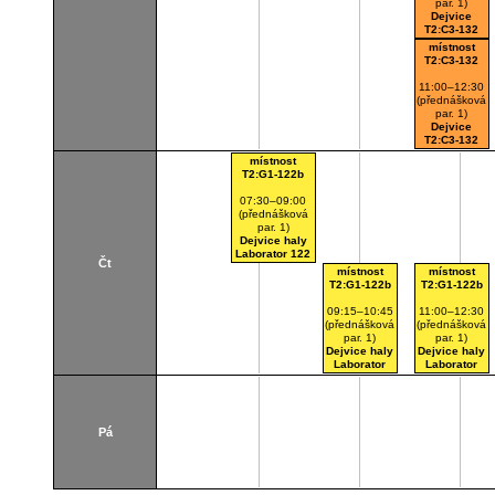
par. 1)
Dejvice
T2:C3-132
místnost
T2:C3-132
11:00–12:30
(přednášková
par. 1)
Dejvice
T2:C3-132
místnost
T2:G1-122b
07:30–09:00
(přednášková
par. 1)
Dejvice haly
Laborator 122
Čt
místnost
místnost
T2:G1-122b
T2:G1-122b
09:15–10:45
11:00–12:30
(přednášková
(přednášková
par. 1)
par. 1)
Dejvice haly
Dejvice haly
Laborator
Laborator
122
122
Pá