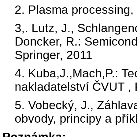
2. Plasma processing,
3,. Lutz, J., Schlange
Doncker, R.: Semicond
Springer, 2011
4. Kuba,J.,Mach,P.: Te
nakladatelství ČVUT ,
5. Vobecký, J., Záhlava
obvody, principy a př
Poznámka: