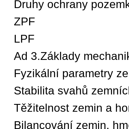
Druhy ochrany pozem
ZPF
LPF
Ad 3.Základy mechani
Fyzikální parametry z
Stabilita svahů zemníc
Těžitelnost zemin a horn
Bilancování zemin, hm