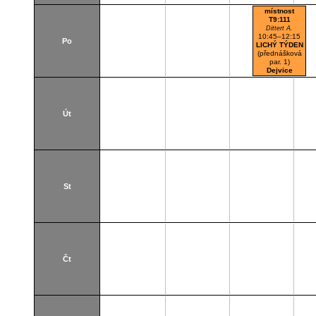
místnost
T9:111
Dittert A.
10:45–12:15
Po
LICHÝ TÝDEN
(přednášková
par. 1)
Dejvice
Posluchárna
Út
St
Čt