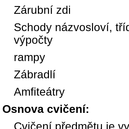
Zárubní zdi
Schody názvosloví, tří
výpočty
rampy
Zábradlí
Amfiteátry
Osnova cvičení:
Cvičení předmětu je vy