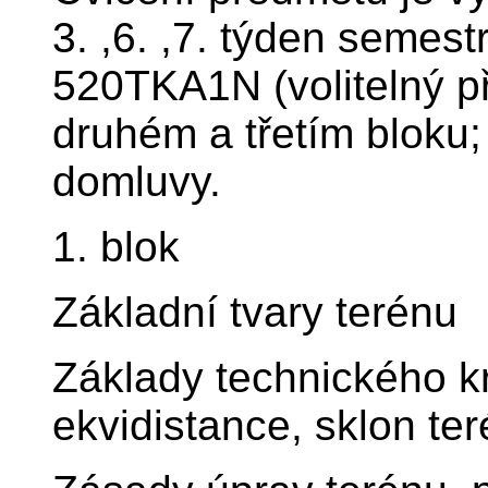
3. ,6. ,7. týden semes
520TKA1N (volitelný p
druhém a třetím bloku;
domluvy.
1. blok
Základní tvary terénu
Základy technického kr
ekvidistance, sklon te