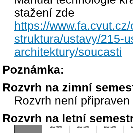
stažení zde
https://www.fa.cvut.cz/
struktura/ustavy/215-u
architektury/soucasti
Poznámka:
Rozvrh na zimní semest
Rozvrh není připraven
Rozvrh na letní semest
06:00–08:00
08:00–10:00
10:00–12:00
1