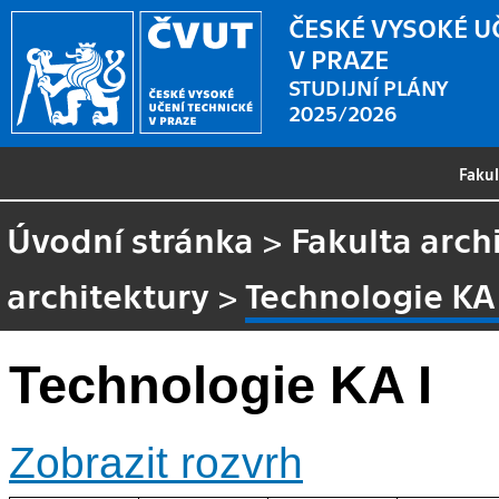
ČESKÉ VYSOKÉ U
V PRAZE
STUDIJNÍ PLÁNY
2025/2026
Faku
Úvodní stránka
>
Fakulta arch
architektury
>
Technologie KA 
Technologie KA I
Zobrazit rozvrh