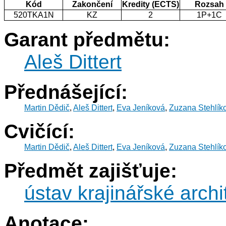
Kód
Zakončení
Kredity (ECTS)
Rozsah
520TKA1N
KZ
2
1P+1C
Garant předmětu:
Aleš Dittert
Přednášející:
Martin Dědič
,
Aleš Dittert
,
Eva Jeníková
,
Zuzana Stehlík
Cvičící:
Martin Dědič
,
Aleš Dittert
,
Eva Jeníková
,
Zuzana Stehlík
Předmět zajišťuje:
ústav krajinářské archi
Anotace: