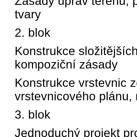
Zásady úprav terénu, 
tvary
2. blok
Konstrukce složitějšíc
kompoziční zásady
Konstrukce vrstevnic 
vrstevnicového plánu,
3. blok
Jednoduchý projekt p