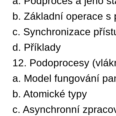
a. Podproces a jeho sta
b. Základní operace s
c. Synchronizace přís
d. Příklady
12. Podoprocesy (vlákn
a. Model fungování pa
b. Atomické typy
c. Asynchronní zpraco