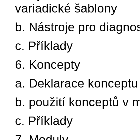
variadické šablony
b. Nástroje pro diagno
c. Příklady
6. Koncepty
a. Deklarace konceptu
b. použití konceptů v
c. Příklady
7. Moduly