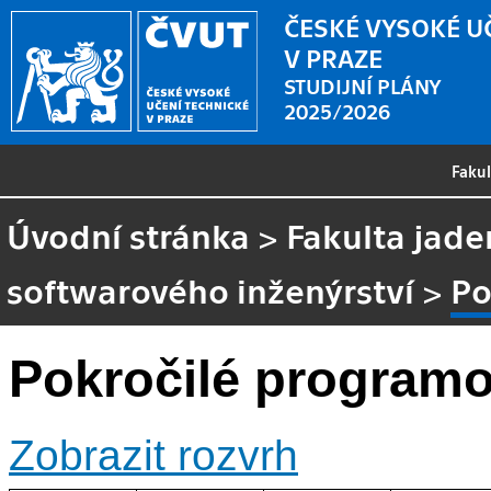
ČESKÉ VYSOKÉ U
V PRAZE
STUDIJNÍ PLÁNY
2025/2026
Faku
Úvodní stránka
>
Fakulta jade
softwarového inženýrství
>
Po
Pokročilé programo
Zobrazit rozvrh