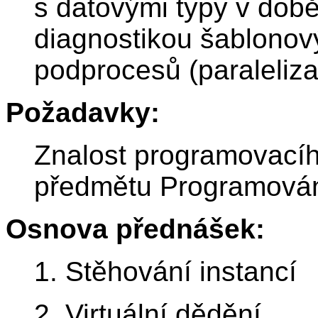
s datovými typy v době
diagnostikou šablonový
podprocesů (paraleliza
Požadavky:
Znalost programovacíh
předmětu Programován
Osnova přednášek:
1. Stěhování instancí
2. Virtuální dědění