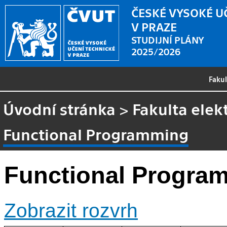
ČESKÉ VYSOKÉ U
V PRAZE
STUDIJNÍ PLÁNY
2025/2026
Faku
Úvodní stránka
>
Fakulta elek
Functional Programming
Functional Progra
Zobrazit rozvrh