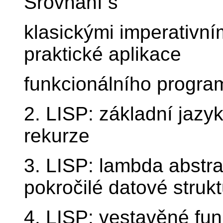
Srovnání s
klasickými imperativním
praktické aplikace
funkcionálního progra
2. LISP: základní jazy
rekurze
3. LISP: lambda abstr
pokročilé datové strukt
4. LISP: vestavěné fu