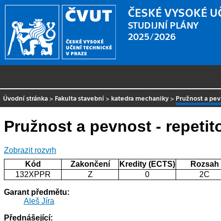
ČESKÉ VYSOKÉ U
STUDIJNÍ PLÁNY
2025/2026
Úvodní stránka
>
Fakulta stavební
>
katedra mechaniky
>
Pružnost a pev
Pružnost a pevnost - repetit
Zobrazit rozvrh
Kód
Zakončení
Kredity (ECTS)
Rozsah
132XPPR
Z
0
2C
Garant předmětu:
Aleš Jíra
Přednášející: