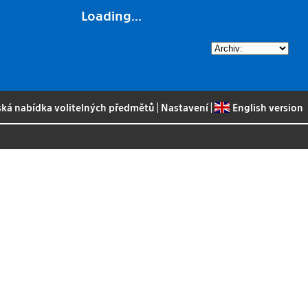
Loading...
ská nabídka volitelných předmětů
|
Nastavení
|
English version