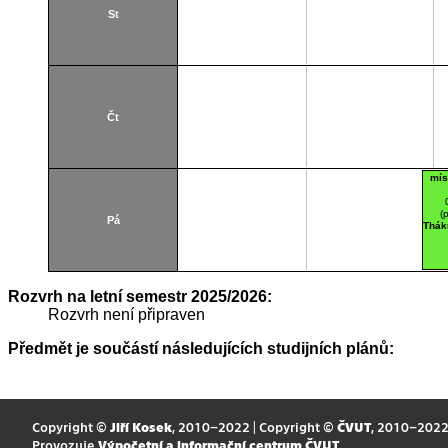
St
Čt
mís
(
Pá
Thák
Rozvrh na letní semestr 2025/2026:
Rozvrh není připraven
Předmět je součástí následujících studijních plánů:
Copyright ©
Jiří Kosek
, 2010–2022 | Copyright ©
ČVUT
, 2010–202
Provozuje
Výpočetní a informační centrum ČVUT