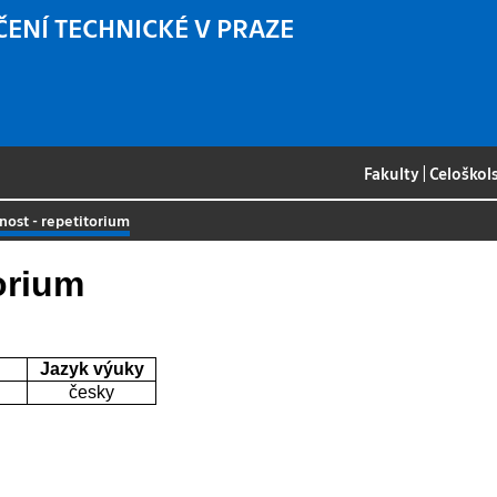
ČENÍ TECHNICKÉ V PRAZE
Fakulty
|
Celoškol
nost - repetitorium
orium
Jazyk výuky
česky