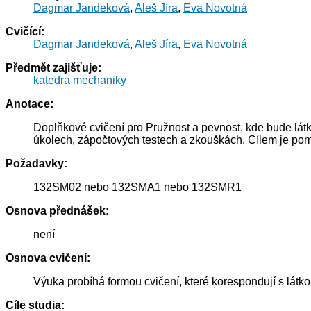
Dagmar Jandeková
,
Aleš Jíra
,
Eva Novotná
Cvičící:
Dagmar Jandeková
,
Aleš Jíra
,
Eva Novotná
Předmět zajišťuje:
katedra mechaniky
Anotace:
Doplňkové cvičení pro Pružnost a pevnost, kde bude látk
úkolech, zápočtových testech a zkouškách. Cílem je 
Požadavky:
132SM02 nebo 132SMA1 nebo 132SMR1
Osnova přednášek:
není
Osnova cvičení:
Výuka probíhá formou cvičení, které korespondují s látk
Cíle studia: