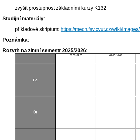
zvýšit prostupnost základními kurzy K132
Studijní materiály:
příkladové skriptum:
https://mech.fsv.cvut.cz/wiki/imag
Poznámka:
Rozvrh na zimní semestr 2025/2026:
06:00–08:00
08:00–10:00
Po
Út