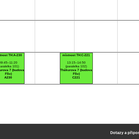
tnost TH:A-230
místnost TH:C-221
09:45–11:20
13:15–14:50
paralelka 101)
(paralelka 102)
urova 7 (budova
Thákurova 7 (budova
FSv)
FSv)
A230
C221
2
Dotazy a připo