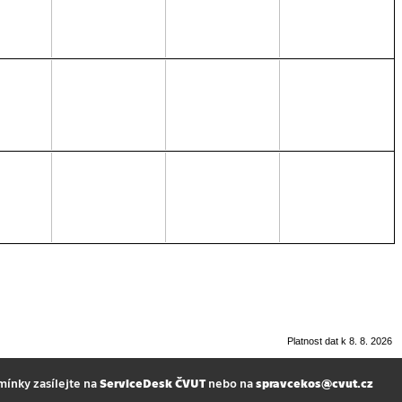
Platnost dat k 8. 8. 2026
mínky zasílejte na
ServiceDesk ČVUT
nebo na
spravcekos@cvut.cz