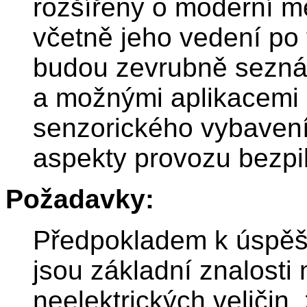
rozšířeny o moderní me
včetně jeho vedení po t
budou zevrubně seznám
a možnými aplikacemi 
senzorického vybaven
aspekty provozu bezpil
Požadavky:
Předpokladem k úspěš
jsou základní znalosti 
neelektrických veličin,