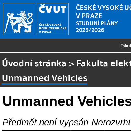
ČESKÉ VYSOKÉ U
V PRAZE
STUDIJNÍ PLÁNY
2025/2026
Faku
Úvodní stránka
>
Fakulta elek
Unmanned Vehicles
Unmanned Vehicle
Předmět není vypsán
Nerozvrhu