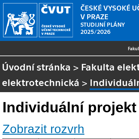
ČESKÉ VYSOKÉ U
V PRAZE
STUDIJNÍ PLÁNY
2025/2026
Faku
Úvodní stránka
>
Fakulta elek
elektrotechnická
>
Individuál
Individuální projekt
Zobrazit rozvrh