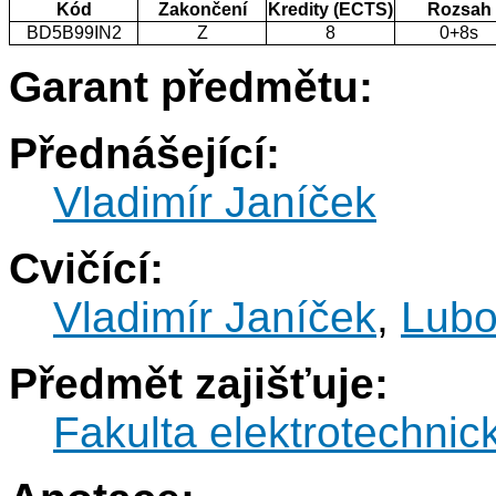
Kód
Zakončení
Kredity (ECTS)
Rozsah
BD5B99IN2
Z
8
0+8s
Garant předmětu:
Přednášející:
Vladimír Janíček
Cvičící:
Vladimír Janíček
,
Lubo
Předmět zajišťuje:
Fakulta elektrotechnic