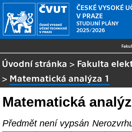
ČESKÉ VYSOKÉ U
V PRAZE
STUDIJNÍ PLÁNY
2025/2026
Faku
Úvodní stránka
>
Fakulta elek
>
Matematická analýza 1
Matematická analýz
Předmět není vypsán
Nerozvrhu