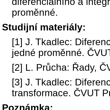
diferenciálního a inte
proměnné.
Studijní materiály:
[1] J. Tkadlec: Diferenc
jedné proměnné. ČVUT
[2] L. Průcha: Řady, 
[3] J. Tkadlec: Diferen
transformace. ČVUT P
Poznámka: