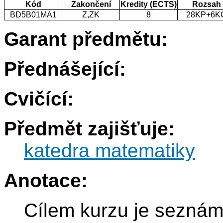
Kód
Zakončení
Kredity (ECTS)
Rozsah
BD5B01MA1
Z,ZK
8
28KP+6K
Garant předmětu:
Přednášející:
Cvičící:
Předmět zajišťuje:
katedra matematiky
Anotace:
Cílem kurzu je seznámi