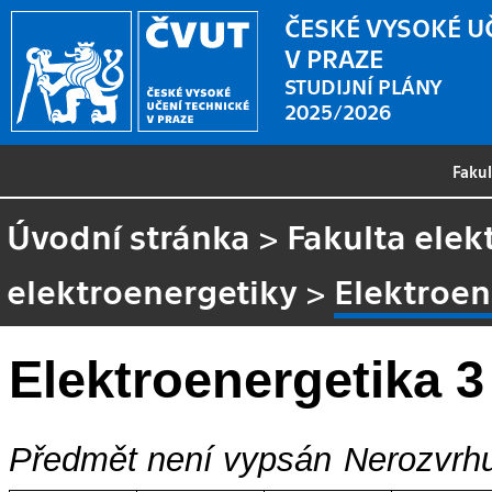
ČESKÉ VYSOKÉ U
V PRAZE
STUDIJNÍ PLÁNY
2025/2026
Faku
Úvodní stránka
>
Fakulta elek
elektroenergetiky
>
Elektroen
Elektroenergetika 3
Předmět není vypsán
Nerozvrhu