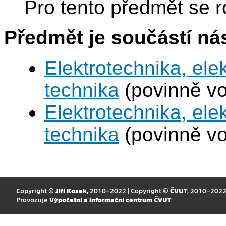
Pro tento předmět se r
Předmět je součástí nás
Elektrotechnika, ele
technika
(povinně vo
Elektrotechnika, ele
technika
(povinně vo
Copyright ©
Jiří Kosek
, 2010–2022 | Copyright ©
ČVUT
, 2010–202
Provozuje
Výpočetní a informační centrum ČVUT