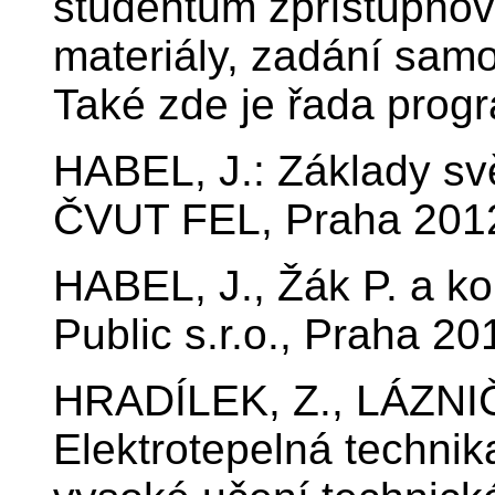
studentům zpřístupňová
materiály, zadání sam
Také zde je řada progr
HABEL, J.: Základy svě
ČVUT FEL, Praha 201
HABEL, J., Žák P. a ko
Public s.r.o., Praha 20
HRADÍLEK, Z., LÁZNIČ
Elektrotepelná technik