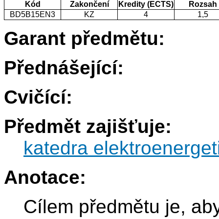
Kód
Zakončení
Kredity (ECTS)
Rozsah
BD5B15EN3
KZ
4
1,5
Garant předmětu:
Přednášející:
Cvičící:
Předmět zajišťuje:
katedra elektroenerget
Anotace:
Cílem předmětu je, aby