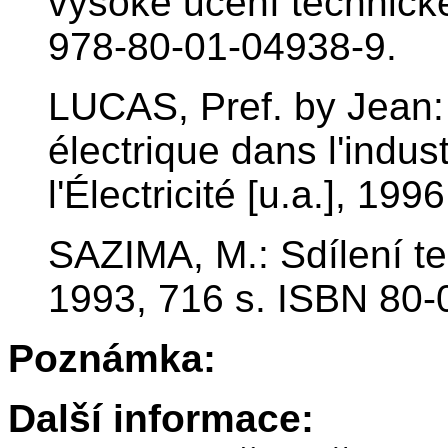
vysoké učení technick
978-80-01-04938-9.
LUCAS, Pref. by Jean:
électrique dans l'indus
l'Électricité [u.a.], 1
SAZIMA, M.: Sdílení te
1993, 716 s. ISBN 80-
Poznámka:
Další informace: