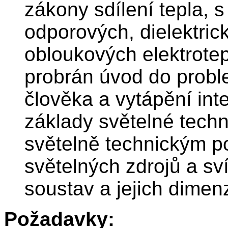
zákony sdílení tepla, 
odporových, dielektric
obloukových elektrotep
probrán úvod do probl
člověka a vytápění int
základy světelné tech
světelně technickým po
světelných zdrojů a sv
soustav a jejich dimen
Požadavky: