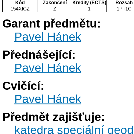
Kód
Zakončení
Kredity (ECTS)
Rozsah
154XIGZ
Z
1
1P+1C
Garant předmětu:
Pavel Hánek
Přednášející:
Pavel Hánek
Cvičící:
Pavel Hánek
Předmět zajišťuje:
katedra speciální geod