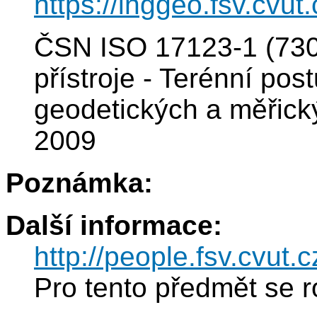
https://inggeo.fsv.cvut
ČSN ISO 17123-1 (7302
přístroje - Terénní po
geodetických a měřický
2009
Poznámka:
Další informace:
http://people.fsv.cvu
Pro tento předmět se r