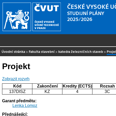
ČESKÉ VYSOKÉ U
STUDIJNÍ PLÁNY
2025/2026
Úvodní stránka
>
Fakulta stavební
>
katedra železničních staveb
>
Proje
Projekt
Zobrazit rozvrh
Kód
Zakončení
Kredity (ECTS)
Rozsah
137DISZ
KZ
4
3C
Garant předmětu:
Lenka Lomoz
Přednášející: