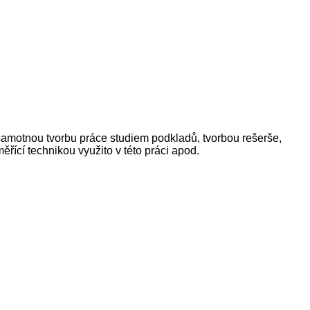
amotnou tvorbu práce studiem podkladů, tvorbou rešerše,
řící technikou využito v této práci apod.