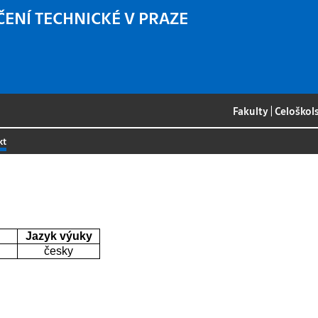
ČENÍ TECHNICKÉ V PRAZE
Fakulty
|
Celoškol
kt
Jazyk výuky
česky