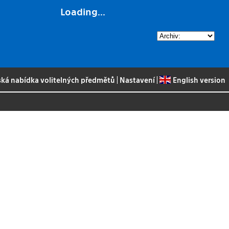
Loading...
ská nabídka volitelných předmětů
|
Nastavení
|
English version