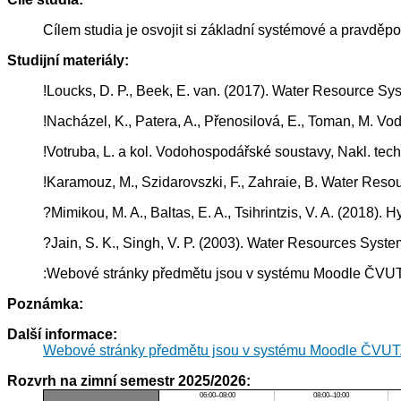
Cílem studia je osvojit si základní systémové a pravdě
Studijní materiály:
!Loucks, D. P., Beek, E. van. (2017). Water Resource S
!Nacházel, K., Patera, A., Přenosilová, E., Toman, M. 
!Votruba, L. a kol. Vodohospodářské soustavy, Nakl. techn
!Karamouz, M., Szidarovszki, F., Zahraie, B. Water Res
?Mimikou, M. A., Baltas, E. A., Tsihrintzis, V. A. (2018
?Jain, S. K., Singh, V. P. (2003). Water Resources Sys
:Webové stránky předmětu jsou v systému Moodle ČVU
Poznámka:
Další informace:
Webové stránky předmětu jsou v systému Moodle ČVUT
Rozvrh na zimní semestr 2025/2026:
06:00–08:00
08:00–10:00