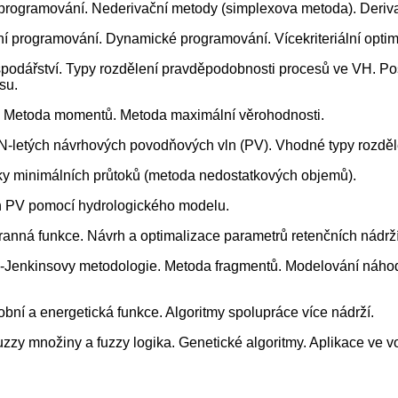
rní programování. Nederivační metody (simplexova metoda). Der
rní programování. Dynamické programování. Vícekriteriální optim
podářství. Typy rozdělení pravděpodobnosti procesů ve VH. Po
su.
ů. Metoda momentů. Metoda maximální věrohodnosti.
í N-letých návrhových povodňových vln (PV). Vhodné typy rozděl
iky minimálních průtoků (metoda nedostatkových objemů).
ých PV pomocí hydrologického modelu.
nná funkce. Návrh a optimalizace parametrů retenčních nádrží
Jenkinsovy metodologie. Metoda fragmentů. Modelování náhodn
ní a energetická funkce. Algoritmy spolupráce více nádrží.
zzy množiny a fuzzy logika. Genetické algoritmy. Aplikace ve 