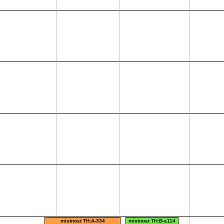
místnost TH:A-334
místnost TH:B-s114