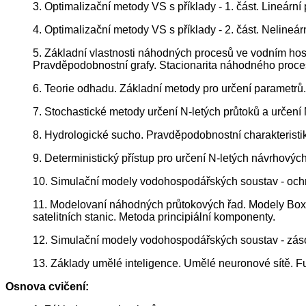
3. Optimalizační metody VS s příklady - 1. část. Lineá
4. Optimalizační metody VS s příklady - 2. část. Nelineá
5. Základní vlastnosti náhodných procesů ve vodním hos
Pravděpodobnostní grafy. Stacionarita náhodného proce
6. Teorie odhadu. Základní metody pro určení parametr
7. Stochastické metody určení N-letých průtoků a určen
8. Hydrologické sucho. Pravděpodobnostní charakterist
9. Deterministický přístup pro určení N-letých návrhov
10. Simulační modely vodohospodářských soustav - ochra
11. Modelovaní náhodných průtokových řad. Modely Box-
satelitních stanic. Metoda principiální komponenty.
12. Simulační modely vodohospodářských soustav - zásob
13. Základy umělé inteligence. Umělé neuronové sítě. Fu
Osnova cvičení: