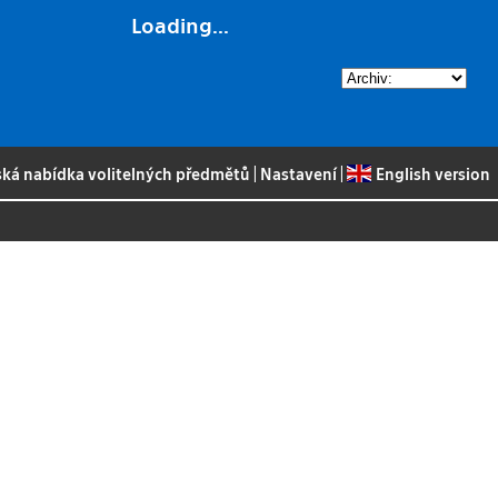
Loading...
ská nabídka volitelných předmětů
|
Nastavení
|
English version