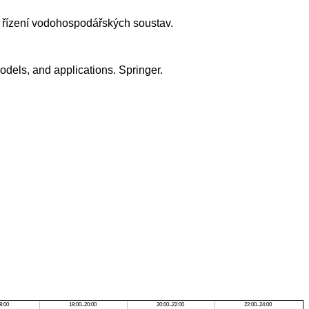
a řízení vodohospodářských soustav.
dels, and applications. Springer.
8:00
18:00–20:00
20:00–22:00
22:00–24:00