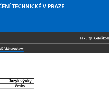
ČENÍ TECHNICKÉ V PRAZE
Fakulty
|
Celoškol
ářské soustavy
Jazyk výuky
česky