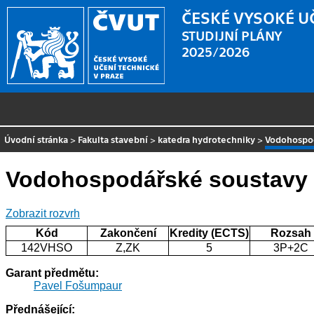
ČESKÉ VYSOKÉ U
STUDIJNÍ PLÁNY
2025/2026
Úvodní stránka
>
Fakulta stavební
>
katedra hydrotechniky
>
Vodohospod
Vodohospodářské soustavy
Zobrazit rozvrh
Kód
Zakončení
Kredity (ECTS)
Rozsah
142VHSO
Z,ZK
5
3P+2C
Garant předmětu:
Pavel Fošumpaur
Přednášející: