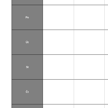
Po
Út
St
Čt