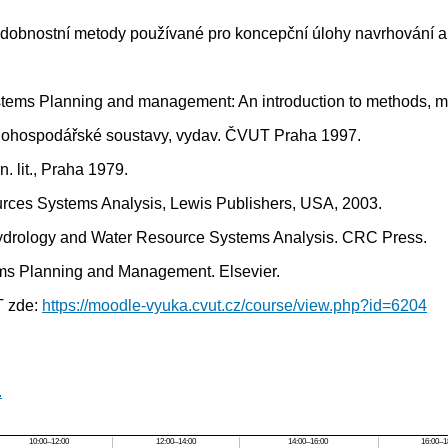
podobnostní metody používané pro koncepční úlohy navrhování 
ystems Planning and management: An introduction to methods, mo
Vodohospodářské soustavy, vydav. ČVUT Praha 1997.
. lit., Praha 1979.
ources Systems Analysis, Lewis Publishers, USA, 2003.
). Hydrology and Water Resource Systems Analysis. CRC Press.
tems Planning and Management. Elsevier.
T zde:
https://moodle-vyuka.cvut.cz/course/view.php?id=6204
.
10:00–12:00
12:00–14:00
14:00–16:00
16:00–1