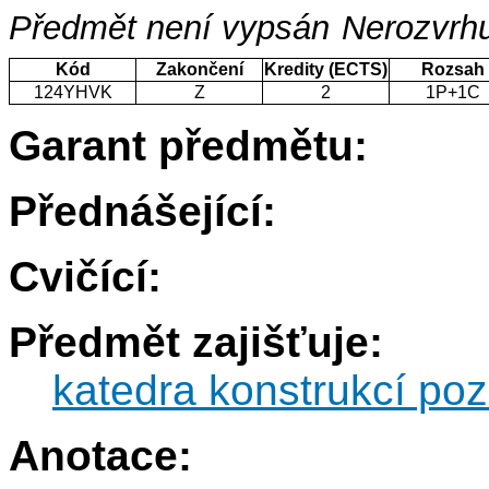
Předmět není vypsán
Nerozvrhu
Kód
Zakončení
Kredity (ECTS)
Rozsah
124YHVK
Z
2
1P+1C
Garant předmětu:
Přednášející:
Cvičící:
Předmět zajišťuje:
katedra konstrukcí po
Anotace: