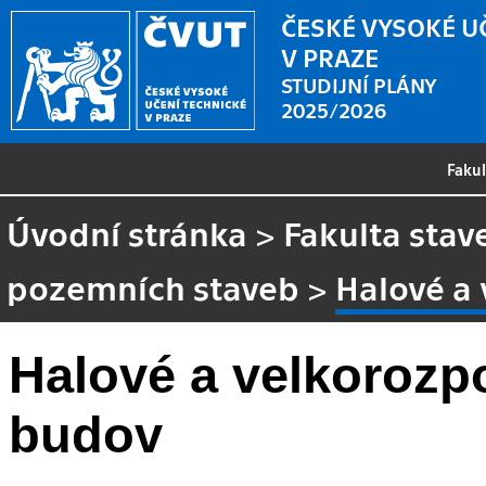
ČESKÉ VYSOKÉ U
V PRAZE
STUDIJNÍ PLÁNY
2025/2026
Faku
Úvodní stránka
>
Fakulta stav
pozemních staveb
>
Halové a
Halové a velkorozp
budov