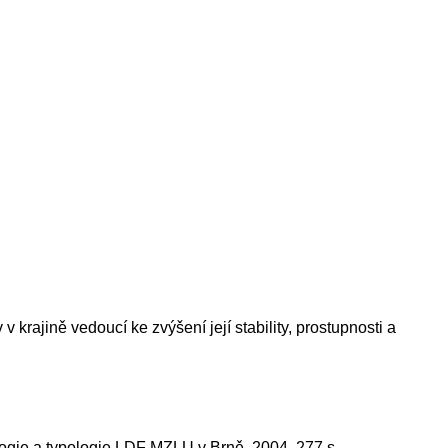
krajině vedoucí ke zvýšení její stability, prostupnosti a
logie a typologie LDF MZLU v Brně, 2004. 277 s.