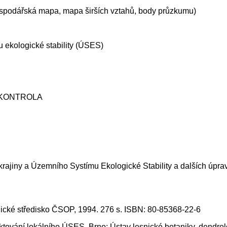
ospodářská mapa, mapa širších vztahů, body průzkumu)
 ekologické stability (ÚSES)
NÁ KONTROLA
ajiny a Územního Systímu Ekologické Stability a dalších úprav v 
logické středisko ČSOP, 1994. 276 s. ISBN: 80-85368-22-6
ektování lokálního ÚSES. Brno: Ústav lesnické botaniky, dendro