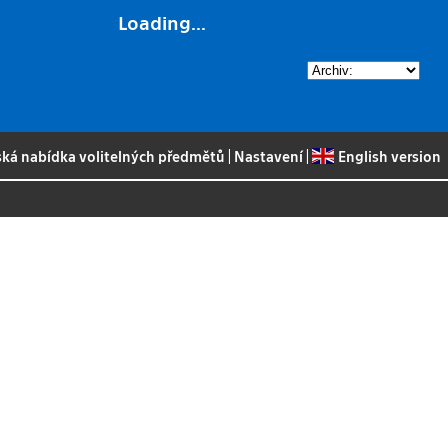
Loading...
ská nabídka volitelných předmětů
|
Nastavení
|
English version