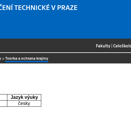
ČENÍ TECHNICKÉ V PRAZE
Fakulty
|
Celoškol
y
>
Tvorba a ochrana krajiny
Jazyk výuky
česky