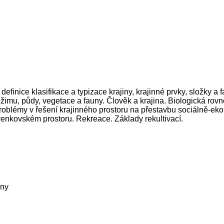
 definice klasifikace a typizace krajiny, krajinné prvky, složky 
žimu, půdy, vegetace a fauny. Člověk a krajina. Biologická rovnov
í problémy v řešení krajinného prostoru na přestavbu sociálně-
venkovském prostoru. Rekreace. Základy rekultivací.
iny