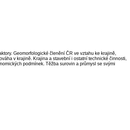
a faktory. Geomorfologické členění ČR ve vztahu ke krajině,
áha v krajině. Krajina a stavební i ostatní technické činnosti,
ekonomických podmínek. Těžba surovin a průmysl se svými