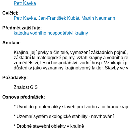
Petr Kavka
Cvičící:
Petr Kavka
,
Jan-František Kubát
,
Martin Neumann
Předmět zajišťuje:
katedra vodního hospodářství krajiny
Anotace:
Krajina, její prvky a činitelé, vymezení základních pojmů,
základní klimatologické pojmy, vztah krajiny a vodního re
zemědělství, lesní hospodářství, vodní hosp. Vznikajíc
důsledky jako významný krajinotvorný faktor. Stavby ve 
Požadavky:
Znalost GIS
Osnova přednášek:
* Úvod do problematiky staveb pro tvorbu a ochranu kraj
* Územní systém ekologické stability - navrhování
* Drobné stavební objekty v krajině