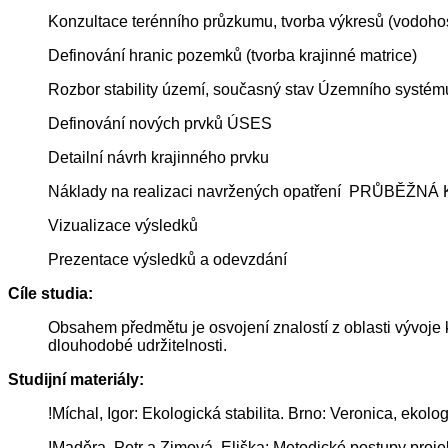
Konzultace terénního průzkumu, tvorba výkresů (vodoh
Definování hranic pozemků (tvorba krajinné matrice)
Rozbor stability území, současný stav Územního systému
Definování nových prvků ÚSES
Detailní návrh krajinného prvku
Náklady na realizaci navržených opatření PRŮBĚŽ
Vizualizace výsledků
Prezentace výsledků a odevzdání
Cíle studia:
Obsahem předmětu je osvojení znalostí z oblasti vývoje kr
dlouhodobé udržitelnosti.
Studijní materiály:
!Míchal, Igor: Ekologická stabilita. Brno: Veronica, eko
!Maděra, Petr a Zimová, Eliška: Metodické postupy proj