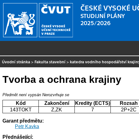
ČESKÉ VYSOKÉ U
STUDIJNÍ PLÁNY
2025/2026
Úvodní stránka
>
Fakulta stavební
>
katedra vodního hospodářství krajin
Tvorba a ochrana krajiny
Předmět není vypsán
Nerozvrhuje se
Kód
Zakončení
Kredity (ECTS)
Rozsah
143TOKT
Z,ZK
7
2P+2C
Garant předmětu:
Petr Kavka
Přednášející: