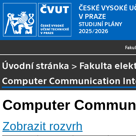
ČESKÉ VYSOKÉ U
V PRAZE
STUDIJNÍ PLÁNY
2025/2026
Faku
Úvodní stránka
>
Fakulta elek
Computer Communication Int
Computer Communic
Zobrazit rozvrh