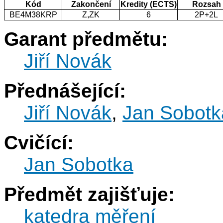
Kód
Zakončení
Kredity (ECTS)
Rozsah
BE4M38KRP
Z,ZK
6
2P+2L
Garant předmětu:
Jiří Novák
Přednášející:
Jiří Novák
,
Jan Sobotk
Cvičící:
Jan Sobotka
Předmět zajišťuje:
katedra měření