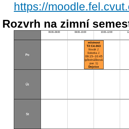
https://moodle.fel.cv
Rozvrh na zimní semest
06:00–08:00
08:00–10:00
10:00–12:00
1
místnost
T2:C4-363
Novák J.
Sobotka J.
Po
09:15–10:45
(přednášková
par. 1)
Dejvice
Cvicebna
Út
St