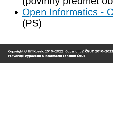
(povinný předmět ob
Open Informatics - 
(PS)
Copyright ©
Jiří Kosek
, 2010–2022 | Copyright ©
ČVUT
, 2010–202
Provozuje
Výpočetní a informační centrum ČVUT