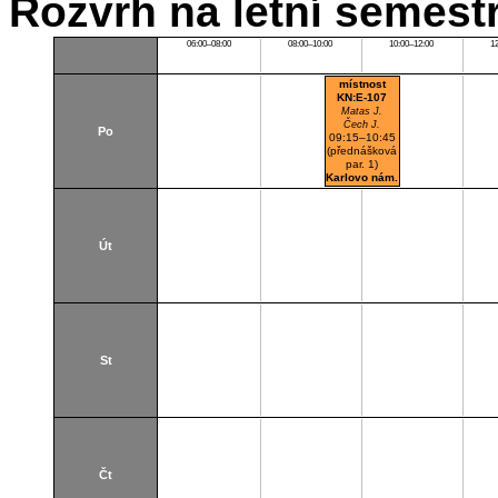
Rozvrh na letní semest
06:00–08:00
08:00–10:00
10:00–12:00
1
místnost
KN:E-107
Matas J.
Čech J.
Po
09:15–10:45
(přednášková
par. 1)
Karlovo nám.
Zengerova
posluchárna
K1
Út
St
Čt