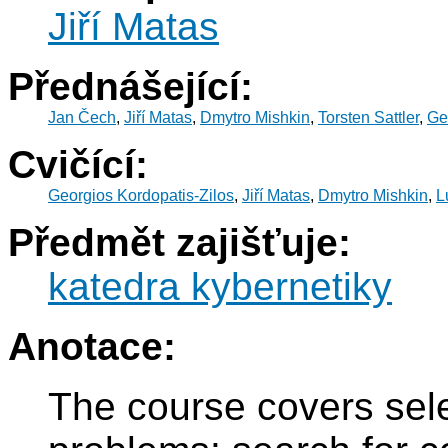
Jiří Matas
Přednášející:
Jan Čech
,
Jiří Matas
,
Dmytro Mishkin
,
Torsten Sattler
,
Ge
Cvičící:
Georgios Kordopatis-Zilos
,
Jiří Matas
,
Dmytro Mishkin
,
L
Předmět zajišťuje:
katedra kybernetiky
Anotace:
The course covers sel