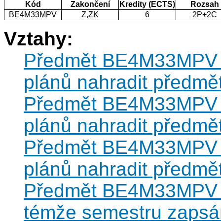
Kód
Zakončení
Kredity (ECTS)
Rozsah
BE4M33MPV
Z,ZK
6
2P+2C
Vztahy:
Předmět BE4M33MPV mů
plánů nahradit před
Předmět BE4M33MPV mů
plánů nahradit před
Předmět BE4M33MPV mů
plánů nahradit před
Předmět BE4M33MPV ne
témže semestru zapsán