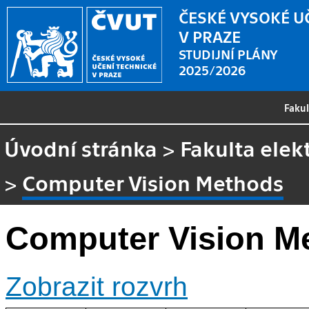
ČESKÉ VYSOKÉ U
V PRAZE
STUDIJNÍ PLÁNY
2025/2026
Faku
Úvodní stránka
>
Fakulta elek
>
Computer Vision Methods
Computer Vision M
Zobrazit rozvrh