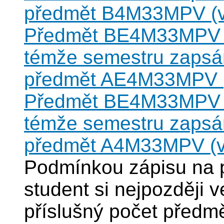
předmět B4M33MPV (vz
Předmět BE4M33MPV ne
témže semestru zapsán
předmět AE4M33MPV (v
Předmět BE4M33MPV ne
témže semestru zapsán
předmět A4M33MPV (vz
Podmínkou zápisu na
student si nejpozději 
příslušný počet před