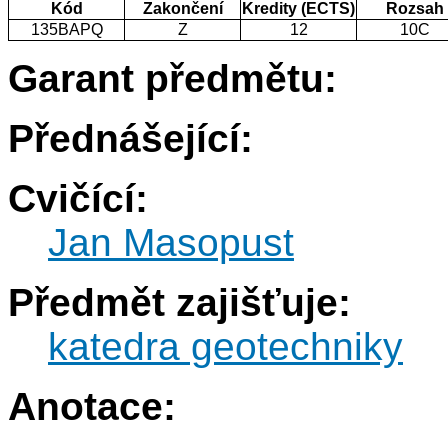
Kód
Zakončení
Kredity (ECTS)
Rozsah
135BAPQ
Z
12
10C
Garant předmětu:
Přednášející:
Cvičící:
Jan Masopust
Předmět zajišťuje:
katedra geotechniky
Anotace: