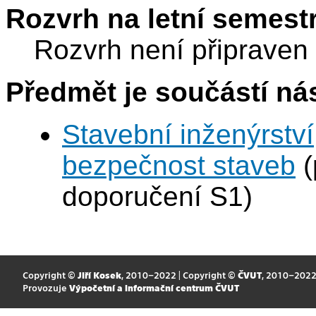
Rozvrh na letní semest
Rozvrh není připraven
Předmět je součástí nás
Stavební inženýrství
bezpečnost staveb
(
doporučení S1)
Copyright ©
Jiří Kosek
, 2010–2022 | Copyright ©
ČVUT
, 2010–202
Provozuje
Výpočetní a informační centrum ČVUT