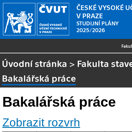
ČESKÉ VYSOKÉ U
V PRAZE
STUDIJNÍ PLÁNY
2025/2026
Faku
Úvodní stránka
>
Fakulta stav
Bakalářská práce
Bakalářská práce
Zobrazit rozvrh