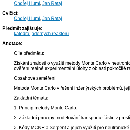
Ondřej Huml
,
Jan Rataj
Cvičící:
Ondřej Huml
,
Jan Rataj
Předmět zajišťuje:
katedra jaderných reaktorů
Anotace:
Cíle předmětu:
Získání znalostí o využití metody Monte Carlo v neutron
ověření reálné experimentální úlohy z oblasti pokročilé r
Obsahové zaměření:
Metoda Monte Carlo v řešení inženýrských problémů, její 
Základní témata:
1. Princip metody Monte Carlo.
2. Základní principy modelování transportu částic v prostř
3. Kódy MCNP a Serpent a jejich využití pro neutronick