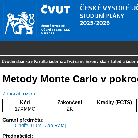
ČESKÉ VYSOKÉ U
STUDIJNÍ PLÁNY
2025/2026
Úvodní stránka
>
Fakulta jaderná a fyzikálně inženýrská
>
katedra jader
Metody Monte Carlo v pokroč
Zobrazit rozvrh
Kód
Zakončení
Kredity (ECTS)
17XMMC
ZK
Garant předmětu:
Ondřej Huml
,
Jan Rataj
Přednášející: