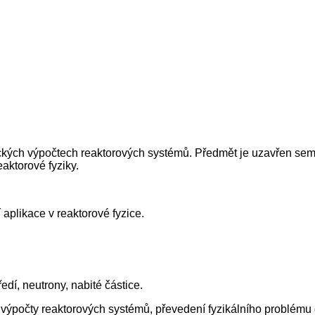
ických výpočtech reaktorových systémů. Předmět je uzavřen semin
eaktorové fyziky.
aplikace v reaktorové fyzice.
edí, neutrony, nabité částice.
é výpočty reaktorových systémů, převedení fyzikálního problém