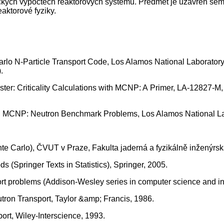
ických výpočtech reaktorových systémů. Předmět je uzavřen semin
eaktorové fyziky.
 Carlo N-Particle Transport Code, Los Alamos National Labora
.
 Foster: Criticality Calculations with MCNP: A Primer, LA-12827
ricks: MCNP: Neutron Benchmark Problems, Los Alamos National
nte Carlo), ČVUT v Praze, Fakulta jaderná a fyzikálně inženýrs
ds (Springer Texts in Statistics), Springer, 2005.
port problems (Addison-Wesley series in computer science and 
utron Transport, Taylor &amp; Francis, 1986.
ort, Wiley-Interscience, 1993.