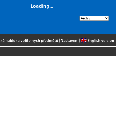
Loading...
ská nabídka volitelných předmětů
|
Nastavení
|
English version