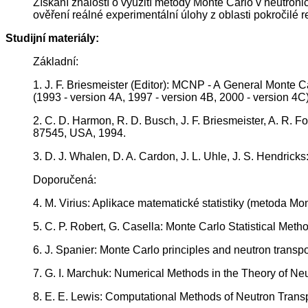
Získání znalostí o využití metody Monte Carlo v neutron
ověření reálné experimentální úlohy z oblasti pokročilé r
Studijní materiály:
Základní:
1. J. F. Briesmeister (Editor): MCNP - A General Monte
(1993 - version 4A, 1997 - version 4B, 2000 - version 4C)
2. C. D. Harmon, R. D. Busch, J. F. Briesmeister, A. R.
87545, USA, 1994.
3. D. J. Whalen, D. A. Cardon, J. L. Uhle, J. S. Hend
Doporučená:
4. M. Virius: Aplikace matematické statistiky (metoda Mo
5. C. P. Robert, G. Casella: Monte Carlo Statistical Metho
6. J. Spanier: Monte Carlo principles and neutron trans
7. G. I. Marchuk: Numerical Methods in the Theory of Ne
8. E. E. Lewis: Computational Methods of Neutron Transp