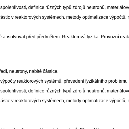
y spolehlivosti, definice různých typů zdrojů neutronů, materiál
í částic v reaktorových systémech, metody optimalizace výpočtů,
é absolvovat před předmětem: Reaktorová fyzika, Provozní reakt
edí, neutrony, nabité částice.
é výpočty reaktorových systémů, převedení fyzikálního problém
y spolehlivosti, definice různých typů zdrojů neutronů, materiál
í částic v reaktorových systémech, metody optimalizace výpočtů,