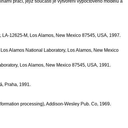
ární prací, jejíž součástí je vytvoření výpočtového modelu a
tory, LA-12625-M, Los Alamos, New Mexico 87545, USA, 1997.
-M, Los Alamos National Laboratory, Los Alamos, New Mexico
 Laboratory, Los Alamos, New Mexico 87545, USA, 1991.
ká, Praha, 1991.
information processing), Addison-Wesley Pub. Co, 1969.