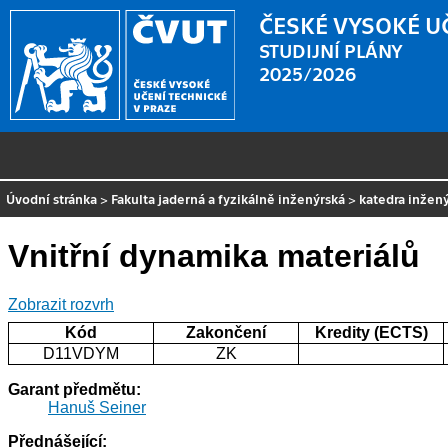
ČESKÉ VYSOKÉ U
STUDIJNÍ PLÁNY
2025/2026
Úvodní stránka
>
Fakulta jaderná a fyzikálně inženýrská
>
katedra inžený
Vnitřní dynamika materiálů
Zobrazit rozvrh
Kód
Zakončení
Kredity (ECTS)
D11VDYM
ZK
Garant předmětu:
Hanuš Seiner
Přednášející: