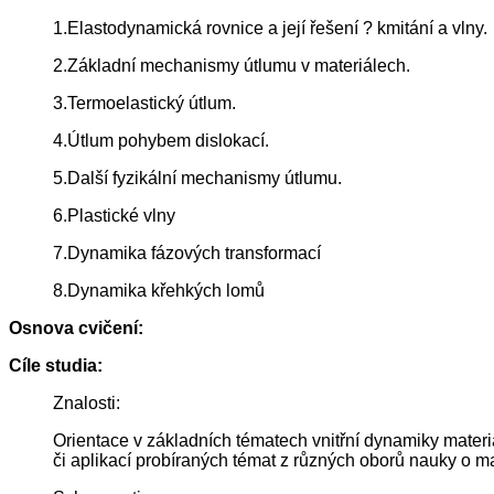
1.Elastodynamická rovnice a její řešení ? kmitání a vlny.
2.Základní mechanismy útlumu v materiálech.
3.Termoelastický útlum.
4.Útlum pohybem dislokací.
5.Další fyzikální mechanismy útlumu.
6.Plastické vlny
7.Dynamika fázových transformací
8.Dynamika křehkých lomů
Osnova cvičení:
Cíle studia:
Znalosti:
Orientace v základních tématech vnitřní dynamiky materiá
či aplikací probíraných témat z různých oborů nauky o ma