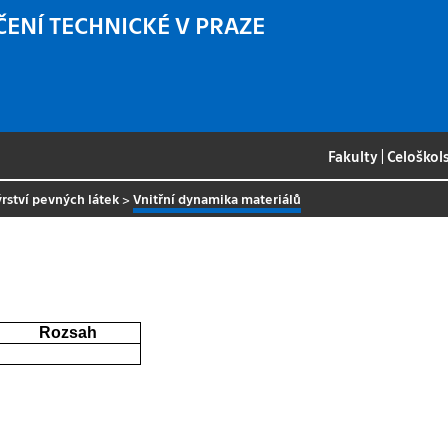
ČENÍ TECHNICKÉ V PRAZE
Fakulty
|
Celoškol
rství pevných látek
>
Vnitřní dynamika materiálů
Rozsah