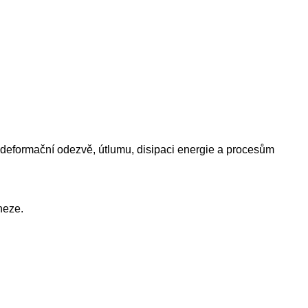
deformační odezvě, útlumu, disipaci energie a procesům
heze.