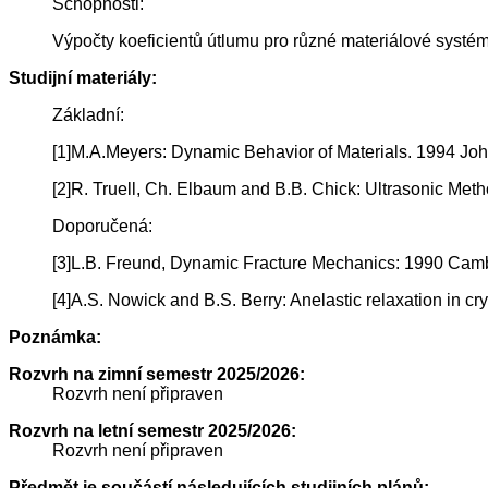
Schopnosti:
Výpočty koeficientů útlumu pro různé materiálové systém
Studijní materiály:
Základní:
[1]M.A.Meyers: Dynamic Behavior of Materials. 1994 Jo
[2]R. Truell, Ch. Elbaum and B.B. Chick: Ultrasonic Met
Doporučená:
[3]L.B. Freund, Dynamic Fracture Mechanics: 1990 Camb
[4]A.S. Nowick and B.S. Berry: Anelastic relaxation in cr
Poznámka:
Rozvrh na zimní semestr 2025/2026:
Rozvrh není připraven
Rozvrh na letní semestr 2025/2026:
Rozvrh není připraven
Předmět je součástí následujících studijních plánů: