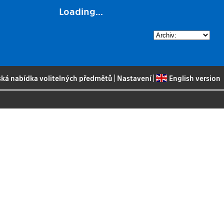
Loading...
ská nabídka volitelných předmětů
|
Nastavení
|
English version