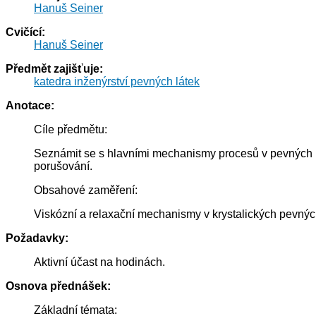
Hanuš Seiner
Cvičící:
Hanuš Seiner
Předmět zajišťuje:
katedra inženýrství pevných látek
Anotace:
Cíle předmětu:
Seznámit se s hlavními mechanismy procesů v pevných l
porušování.
Obsahové zaměření:
Viskózní a relaxační mechanismy v krystalických pevnýc
Požadavky:
Aktivní účast na hodinách.
Osnova přednášek:
Základní témata: