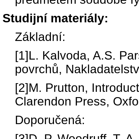
Studijní materiály:
Základní:
[1]L. Kalvoda, A.S. Pa
povrchů, Nakladatelst
[2]M. Prutton, Introduc
Clarendon Press, Oxfo
Doporučená:
[3]D. P. Woodruff, T. 