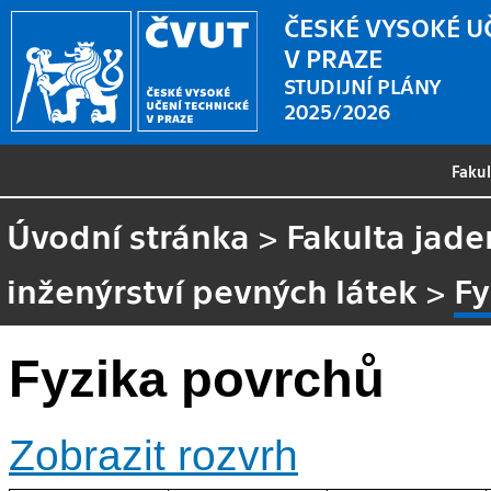
ČESKÉ VYSOKÉ U
V PRAZE
STUDIJNÍ PLÁNY
2025/2026
Faku
Úvodní stránka
>
Fakulta jade
inženýrství pevných látek
>
Fy
Fyzika povrchů
Zobrazit rozvrh