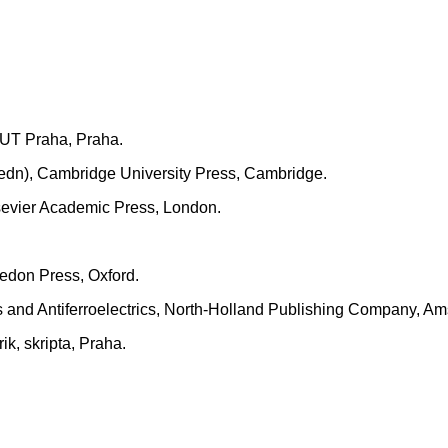
ČVUT Praha, Praha.
th edn), Cambridge University Press, Cambridge.
lsevier Academic Press, London.
aredon Press, Oxford.
rics and Antiferroelectrics, North-Holland Publishing Company, A
rik, skripta, Praha.