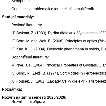
Schopnosti:
Orientace v problematice feroelektrik a multiferoik.
Studijní materiály:
Povinná literatura:
[1] Bryknar, Z. (1983), Fyzika dielektrik, Vydavatelství 
[2] Born, M. and Wolf, E. (2006), Principles of optics (7
[3] Kao, K. C. (2004), Dielectric phenomena in solids, E
Doporučená literatura:
[4] Nye, J. F. (1964), Physical Properties of Grystals, Cl
[5] Blinc, R., Žekš, B. (1974), Soft Modes in Ferroelect
[6] Fousek, J. (1961), Základy fysiky dielektrik a feroelekt
Poznámka:
Rozvrh na zimní semestr 2025/2026:
Rozvrh není připraven