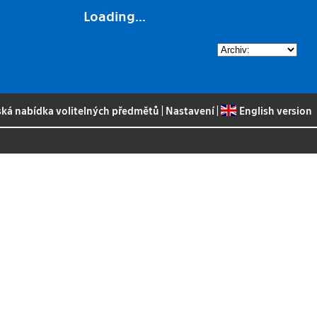
Loading...
ská nabídka volitelných předmětů
|
Nastavení
|
English version