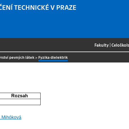
ČENÍ TECHNICKÉ V PRAZE
Fakulty
|
Celoškol
rství pevných látek
>
Fyzika dielektrik
Rozsah
 Mihóková