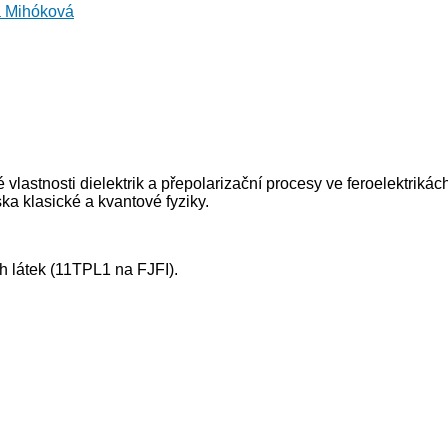
 Mihóková
lastnosti dielektrik a přepolarizační procesy ve feroelektrikác
ska klasické a kvantové fyziky.
 látek (11TPL1 na FJFI).