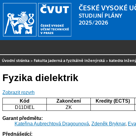
ČESKÉ VYSOKÉ U
STUDIJNÍ PLÁNY
2025/2026
Úvodní stránka
>
Fakulta jaderná a fyzikálně inženýrská
>
katedra inžený
Fyzika dielektrik
Zobrazit rozvrh
Kód
Zakončení
Kredity (ECTS)
D11DIEL
ZK
Garant předmětu:
Kateřina Aubrechtová Dragounová
,
Zdeněk Bryknar
,
Eva
Přednášející: