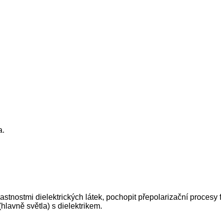
a.
tnostmi dielektrických látek, pochopit přepolarizační procesy fe
lavně světla) s dielektrikem.