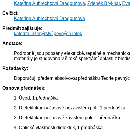
Kateřina Aubrechtová Dragounová
,
Zdeněk Bryknar
,
Eva
Cvičící:
Kateřina Aubrechtová Dragounová
Předmět zajišťuje:
katedra inženýrství pevných látek
Anotace:
Podrobně jsou popsány elektrické, tepelné a mechanické v
materiály je studována v široké spektrální oblasti z hledi
Požadavky:
Doporučuji předem absolvovat přednášku Teorie pevných
Osnova přednášek:
1. Úvod, 1 přednáška
2. Dielektrikum v časově nezávislém poli, 1 přednáška
3. Dielektrikum v časově závislém poli, 1 přednáška
4. Optické vlastnosti dielektrik, 1 přednáška