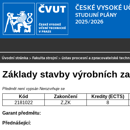
ČESKÉ VYSOKÉ U
STUDIJNÍ PLÁNY
2025/2026
Úvodní stránka
>
Fakulta strojní
>
ústav procesní a zpracovatelské techn
Základy stavby výrobních za
Předmět není vypsán
Nerozvrhuje se
Kód
Zakončení
Kredity (ECTS)
2181022
Z,ZK
8
Garant předmětu:
Přednášející: