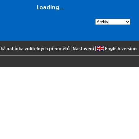
Loading...
ská nabídka volitelných předmětů
|
Nastavení
|
English version