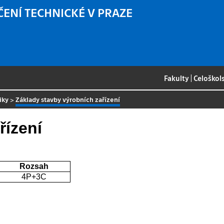
ČENÍ TECHNICKÉ V PRAZE
Fakulty
|
Celoškol
iky
>
Základy stavby výrobních zařízení
řízení
Rozsah
4P+3C