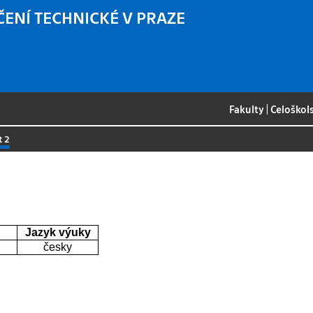
ČENÍ TECHNICKÉ V PRAZE
Fakulty
|
Celoškol
t 2
Jazyk výuky
česky