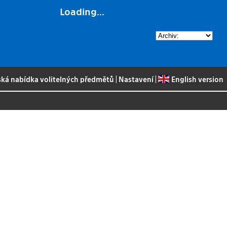
Loading...
ská nabídka volitelných předmětů
|
Nastavení
|
English version