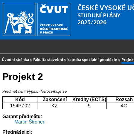
ČESKÉ VYSOKÉ U
STUDIJNÍ PLÁNY
2025/2026
Úvodní stránka
>
Fakulta stavební
>
katedra speciální geodézie
>
Projek
Projekt 2
Předmět není vypsán
Nerozvrhuje se
Kód
Zakončení
Kredity (ECTS)
Rozsah
154PZ02
KZ
5
4C
Garant předmětu:
Martin Štroner
Přednášející: