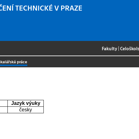
ČENÍ TECHNICKÉ V PRAZE
Fakulty
|
Celoškol
kalářská práce
Jazyk výuky
česky