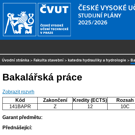
ČESKÉ VYSOKÉ U
STUDIJNÍ PLÁNY
2025/2026
Úvodní stránka
>
Fakulta stavební
>
katedra hydrauliky a hydrologie
>
Ba
Bakalářská práce
Zobrazit rozvrh
Kód
Zakončení
Kredity (ECTS)
Rozsah
141BAPR
Z
12
10C
Garant předmětu:
Přednášející: