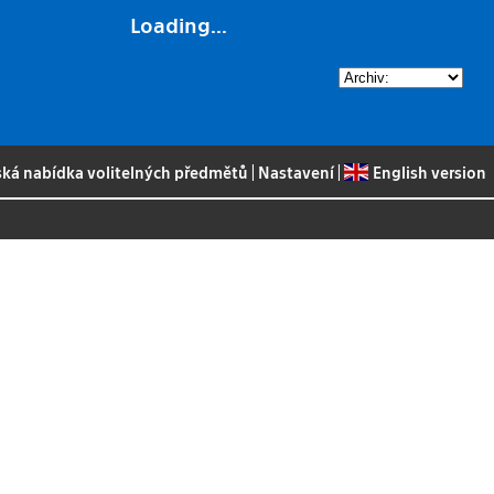
Loading...
ská nabídka volitelných předmětů
|
Nastavení
|
English version