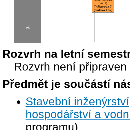
par. 1)
Thákurova 7
(budova FSv)
Cs164
Pá
Rozvrh na letní semest
Rozvrh není připraven
Předmět je součástí nás
Stavební inženýrství
hospodářství a vodn
programu)