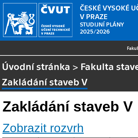
ČESKÉ VYSOKÉ U
V PRAZE
STUDIJNÍ PLÁNY
2025/2026
Faku
Úvodní stránka
>
Fakulta stav
Zakládání staveb V
Zakládání staveb V
Zobrazit rozvrh