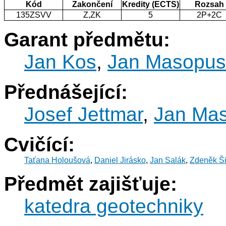
Kód
Zakončení
Kredity (ECTS)
Rozsah
135ZSVV
Z,ZK
5
2P+2C
Garant předmětu:
Jan Kos
,
Jan Masopus
Přednášející:
Josef Jettmar
,
Jan Ma
Cvičící:
Taťana Holoušová
,
Daniel Jirásko
,
Jan Salák
,
Zdeněk Š
Předmět zajišťuje:
katedra geotechniky