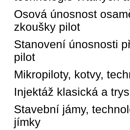
Osová únosnost osaměl
zkoušky pilot
Stanovení únosnosti př
pilot
Mikropiloty, kotvy, tec
Injektáž klasická a tr
Stavební jámy, technol
jímky