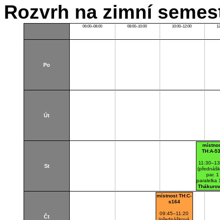
Rozvrh na zimní semest
06:00–08:00
08:00–10:00
10:00–12:00
1
Po
Út
místno
TH:A-5
11:30–13
St
(přednáš
par. 1
paralelka 
Thákurov
(budova 
místnost TH:C-
A536
s164
09:45–11:20
Čt
(přednášková