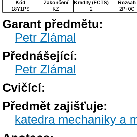
Kód
Zakončení
Kredity (ECTS)
Rozsah
18Y1PS
KZ
2
2P+0C
Garant předmětu:
Petr Zlámal
Přednášející:
Petr Zlámal
Cvičící:
Předmět zajišťuje:
katedra mechaniky a m