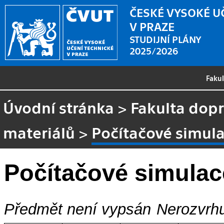
ČESKÉ VYSOKÉ U
V PRAZE
STUDIJNÍ PLÁNY
2025/2026
Faku
Úvodní stránka
>
Fakulta dopr
materiálů
>
Počítačové simul
Počítačové simulac
Předmět není vypsán
Nerozvrhu