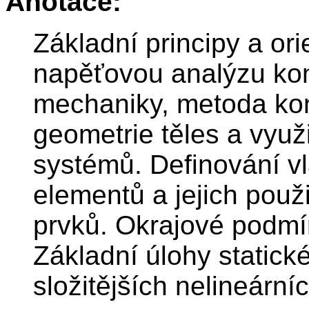
Anotace:
Základní principy a or
napěťovou analýzu ko
mechaniky, metoda ko
geometrie těles a využ
systémů. Definování vl
elementů a jejich použ
prvků. Okrajové podmí
Základní úlohy statick
složitějších nelineární