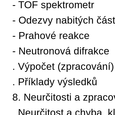
- TOF spektrometr
- Odezvy nabitých část
- Prahové reakce
- Neutronová difrakce
. Výpočet (zpracování)
. Příklady výsledků
8. Neurčitosti a zprac
. Neurčitost a chyba, kl