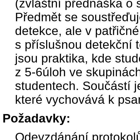
(zvláštní přednáška o 
Předmět se soustřeďuje
detekce, ale v patřič
s příslušnou detekční 
jsou praktika, kde stu
z 5-6úloh ve skupinác
studentech. Součástí j
které vychovává k psa
Požadavky:
Odevzdánání protokolů 