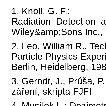
1. Knoll, G. F.:
Radiation_Detection_
Wiley&amp;Sons Inc.,
2. Leo, William R., Te
Particle Physics Exper
Berlin, Heidelberg, 19
3. Gerndt, J., Průša, P.
záření, skripta FJFI
4. Musílek L.: Dozimetr