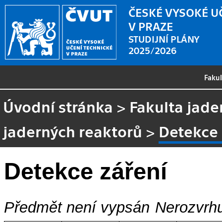
ČESKÉ VYSOKÉ U
V PRAZE
STUDIJNÍ PLÁNY
2025/2026
Faku
Úvodní stránka
>
Fakulta jade
jaderných reaktorů
>
Detekce 
Detekce záření
Předmět není vypsán
Nerozvrhu