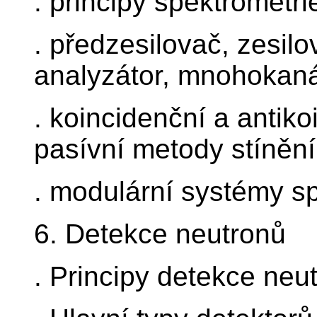
. principy spektrometri
. předzesilovač, zesil
analyzátor, mnohokaná
. koincidenční a antiko
pasívní metody stínění
. modulární systémy sp
6. Detekce neutronů
. Principy detekce neu