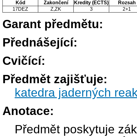
Kód
Zakončení
Kredity (ECTS)
Rozsah
17DEZ
Z,ZK
3
2+1
Garant předmětu:
Přednášející:
Cvičící:
Předmět zajišťuje:
katedra jaderných reak
Anotace:
Předmět poskytuje zák