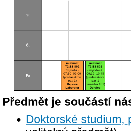
St
Čt
místnost
místnost
T2:B3-802
T2:B3-802
Hospodka J.
Hospodka J.
07:30–09:00
09:15–10:45
Pá
(přednášková
(přednášková
par. 1)
par. 1
Dejvice
paralelka 101)
Laborator
Dejvice
K802
Laborator
K802
Předmět je součástí nás
Doktorské studium, 