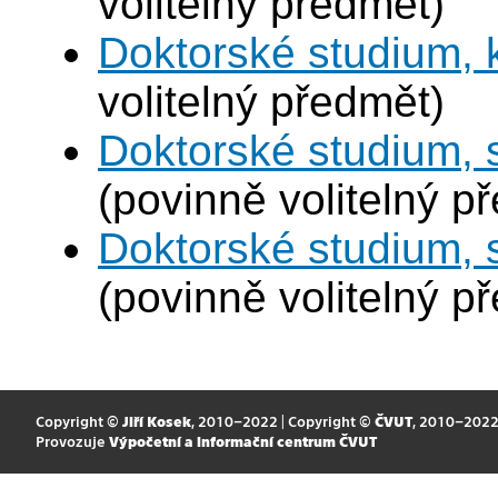
volitelný předmět)
Doktorské studium,
volitelný předmět)
Doktorské studium, 
(povinně volitelný p
Doktorské studium,
(povinně volitelný p
Copyright ©
Jiří Kosek
, 2010–2022 | Copyright ©
ČVUT
, 2010–202
Provozuje
Výpočetní a informační centrum ČVUT