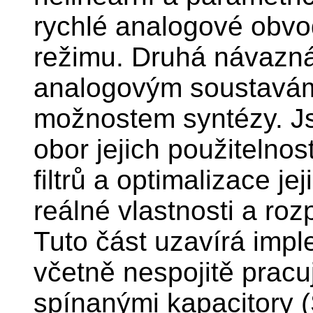
rychlé analogové obvo
režimu. Druhá návazná
analogovým soustavám,
možnostem syntézy. Jso
obor jejich použitelno
filtrů a optimalizace j
reálné vlastnosti a ro
Tuto část uzavírá imple
včetně nespojitě pracují
spínanými kapacitory 