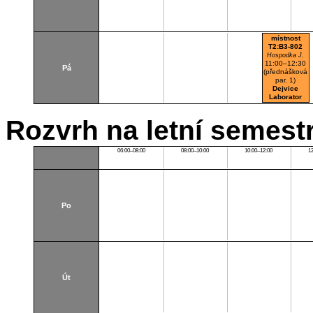
místnost
T2:B3-802
Hospodka J.
11:00–12:30
Pá
(přednášková
par. 1)
Dejvice
Laborator
K802
Rozvrh na letní semest
06:00–08:00
08:00–10:00
10:00–12:00
1
Po
Út