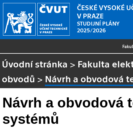
ČESKÉ VYSOKÉ U
V PRAZE
STUDIJNÍ PLÁNY
2025/2026
Faku
Úvodní stránka
>
Fakulta elek
obvodů
>
Návrh a obvodová t
Návrh a obvodová t
systémů