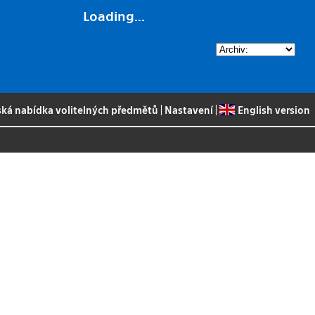
Loading...
ská nabídka volitelných předmětů
|
Nastavení
|
English version