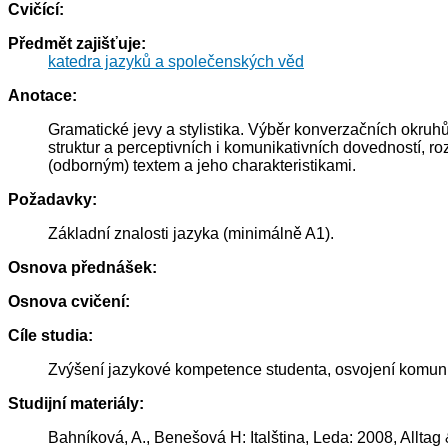
Cvičící:
Předmět zajišťuje:
katedra jazyků a společenských věd
Anotace:
Gramatické jevy a stylistika. Výběr konverzačních okruh
struktur a perceptivních i komunikativních dovedností, r
(odborným) textem a jeho charakteristikami.
Požadavky:
Základní znalosti jazyka (minimálně A1).
Osnova přednášek:
Osnova cvičení:
Cíle studia:
Zvýšení jazykové kompetence studenta, osvojení komuni
Studijní materiály:
Bahníková, A., Benešová H: Italština, Leda: 2008, Alltag