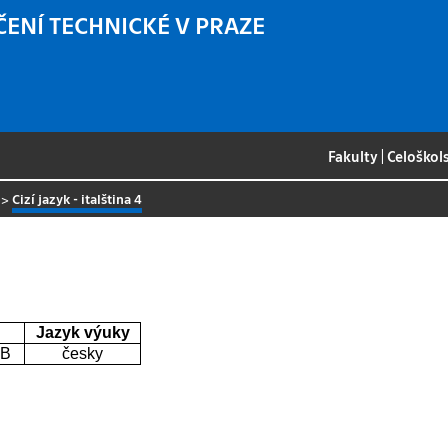
ČENÍ TECHNICKÉ V PRAZE
Fakulty
|
Celoškol
>
Cizí jazyk - italština 4
Jazyk výuky
0B
česky