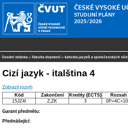
ČESKÉ VYSOKÉ U
STUDIJNÍ PLÁNY
2025/2026
Úvodní stránka
>
Fakulta dopravní
>
katedra jazyků a společenských věd
Cizí jazyk - italština 4
Zobrazit rozvrh
Kód
Zakončení
Kredity (ECTS)
Rozsah
15JZ4I
Z,ZK
3
0P+4C+1
Garant předmětu:
Přednášející: