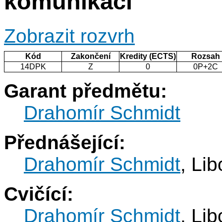
komunikací
Zobrazit rozvrh
Kód
Zakončení
Kredity (ECTS)
Rozsah
14DPK
Z
0
0P+2C
Garant předmětu:
Drahomír Schmidt
Přednášející:
Drahomír Schmidt
, Li
Cvičící:
Drahomír Schmidt
, Li