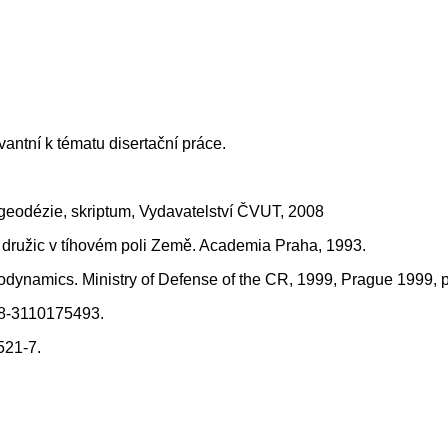
vantní k tématu disertační práce.
á geodézie, skriptum, Vydavatelství ČVUT, 2008
h družic v tíhovém poli Země. Academia Praha, 1993.
dynamics. Ministry of Defense of the CR, 1999, Prague 1999, p
78-3110175493.
521-7.