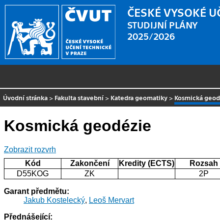
ČESKÉ VYSOKÉ U
STUDIJNÍ PLÁNY
2025/2026
Úvodní stránka
>
Fakulta stavební
>
Katedra geomatiky
>
Kosmická geod
Kosmická geodézie
Zobrazit rozvrh
Kód
Zakončení
Kredity (ECTS)
Rozsah
D55KOG
ZK
2P
Garant předmětu:
Jakub Kostelecký
,
Leoš Mervart
Přednášející: