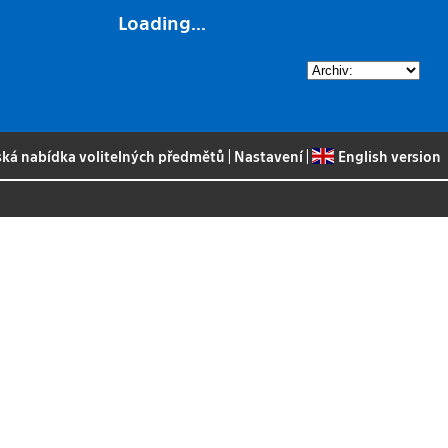
Loading...
ská nabídka volitelných předmětů
|
Nastavení
|
English version