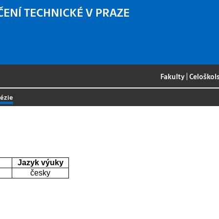
ČENÍ TECHNICKÉ V PRAZE
Fakulty
|
Celoškol
ézie
Jazyk výuky
česky