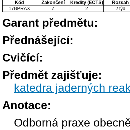
Kód
Zakončení
Kredity (ECTS)
Rozsah
17BPRAX
Z
2
2 týd
Garant předmětu:
Přednášející:
Cvičící:
Předmět zajišťuje:
katedra jaderných reak
Anotace:
Odborná praxe obecně 