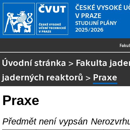
ČESKÉ VYSOKÉ U
V PRAZE
STUDIJNÍ PLÁNY
2025/2026
Faku
Úvodní stránka
>
Fakulta jade
jaderných reaktorů
>
Praxe
Praxe
Předmět není vypsán
Nerozvrhu