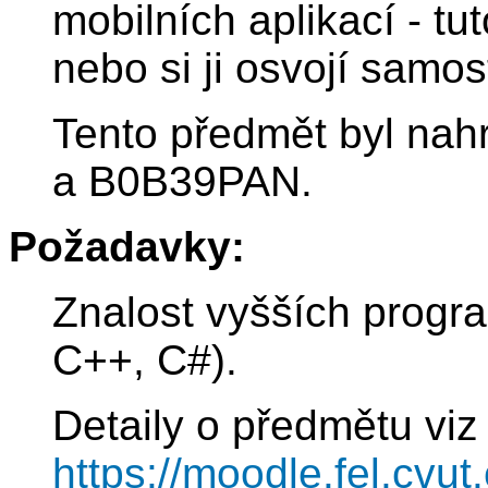
mobilních aplikací - t
nebo si ji osvojí samo
Tento předmět byl n
a B0B39PAN.
Požadavky:
Znalost vyšších progr
C++, C#).
Detaily o předmětu viz
https://moodle.fel.cv