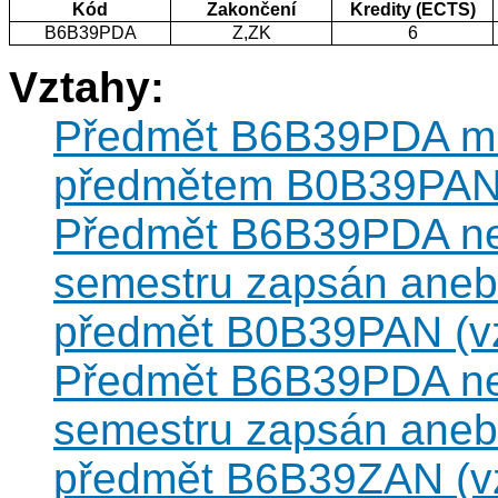
Kód
Zakončení
Kredity (ECTS)
B6B39PDA
Z,ZK
6
Vztahy:
Předmět B6B39PDA můž
předmětem B0B39PA
Předmět B6B39PDA nesm
semestru zapsán anebo
předmět B0B39PAN (vzt
Předmět B6B39PDA nesm
semestru zapsán anebo
předmět B6B39ZAN (vzt