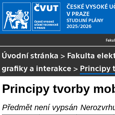
ČESKÉ VYSOKÉ U
V PRAZE
STUDIJNÍ PLÁNY
2025/2026
Faku
Úvodní stránka
>
Fakulta elek
grafiky a interakce
>
Principy 
Principy tvorby mob
Předmět není vypsán
Nerozvrhu