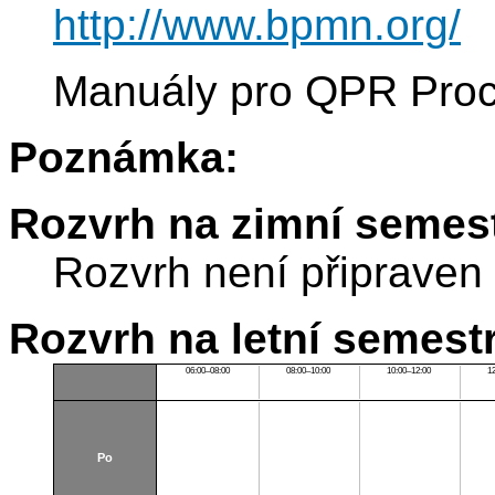
http://www.bpmn.org/
Manuály pro QPR Pro
Poznámka:
Rozvrh na zimní semest
Rozvrh není připraven
Rozvrh na letní semest
06:00–08:00
08:00–10:00
10:00–12:00
1
Po