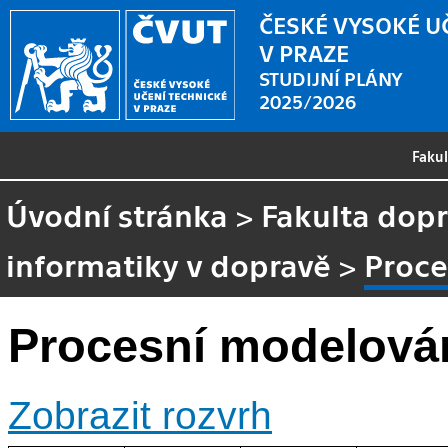
ČESKÉ VYSOKÉ U
V PRAZE
STUDIJNÍ PLÁNY
2025/2026
Faku
Úvodní stránka
>
Fakulta dopr
informatiky v dopravě
>
Proce
Procesní modelová
Zobrazit rozvrh