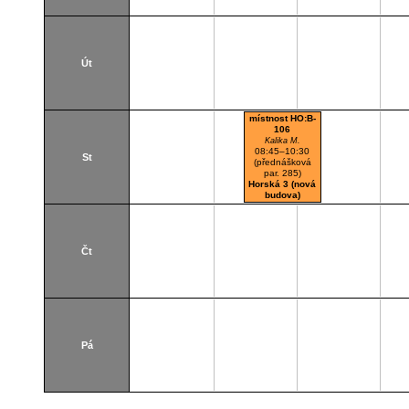
Út
místnost HO:B-
106
Kalika M.
08:45–10:30
St
(přednášková
par. 285)
Horská 3 (nová
budova)
B106
Počítačová
učebna
Čt
Pá