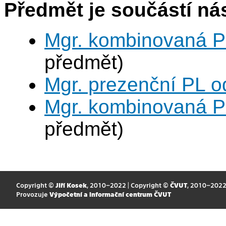
Předmět je součástí nás
Mgr. kombinovaná P
předmět)
Mgr. prezenční PL o
Mgr. kombinovaná P
předmět)
Copyright ©
Jiří Kosek
, 2010–2022 | Copyright ©
ČVUT
, 2010–202
Provozuje
Výpočetní a informační centrum ČVUT