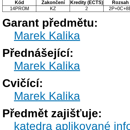
Kód
Zakončení
Kredity (ECTS)
Rozsah
14PROM
KZ
2
2P+0C+8
Garant předmětu:
Marek Kalika
Přednášející:
Marek Kalika
Cvičící:
Marek Kalika
Předmět zajišťuje:
katedra aplikované inf