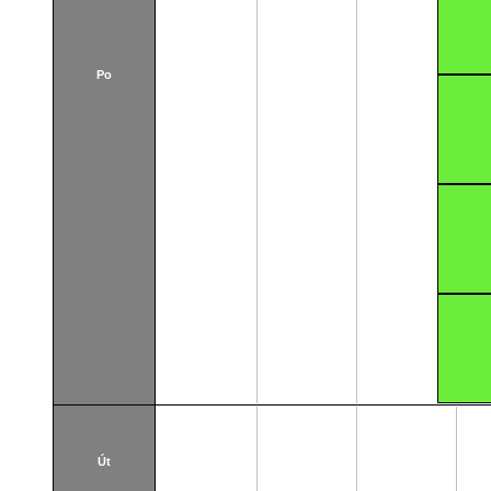
Po
Út