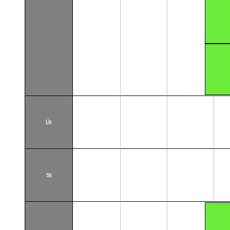
Út
St