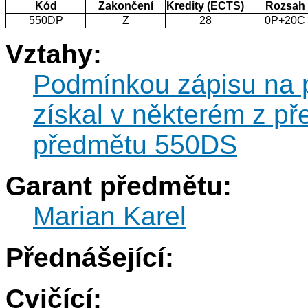
Kód
Zakončení
Kredity (ECTS)
Rozsah
550DP
Z
28
0P+20C
Vztahy:
Podmínkou zápisu na p
získal v některém z p
předmětu 550DS
Garant předmětu:
Marian Karel
Přednášející:
Cvičící: