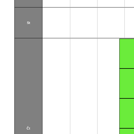
St
Čt