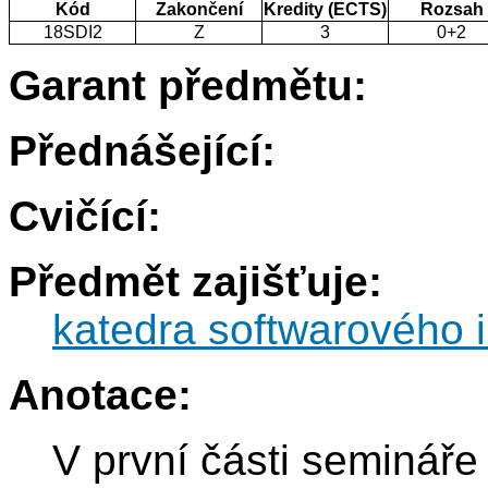
Kód
Zakončení
Kredity (ECTS)
Rozsah
18SDI2
Z
3
0+2
Garant předmětu:
Přednášející:
Cvičící:
Předmět zajišťuje:
katedra softwarového i
Anotace:
V první části seminář