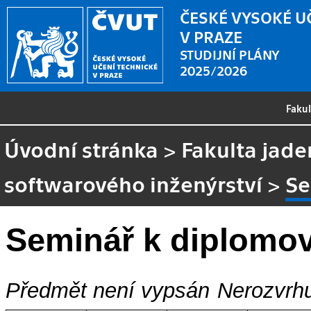
ČESKÉ VYSOKÉ U
V PRAZE
STUDIJNÍ PLÁNY
2025/2026
Faku
Úvodní stránka
>
Fakulta jade
softwarového inženýrství
>
Se
Seminář k diplomov
Předmět není vypsán
Nerozvrhu